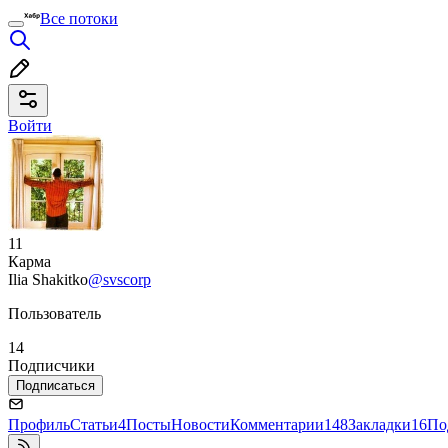
Все потоки
Войти
11
Карма
Ilia Shakitko
@svscorp
Пользователь
14
Подписчики
Подписаться
Профиль
Статьи
4
Посты
Новости
Комментарии
148
Закладки
16
По