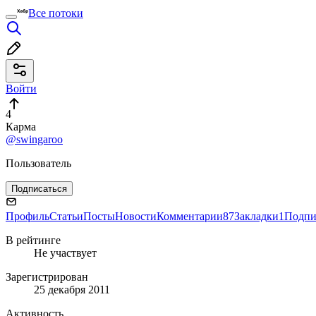
Все потоки
Войти
4
Карма
@swingaroo
Пользователь
Подписаться
Профиль
Статьи
Посты
Новости
Комментарии
87
Закладки
1
Подпи
В рейтинге
Не участвует
Зарегистрирован
25 декабря 2011
Активность