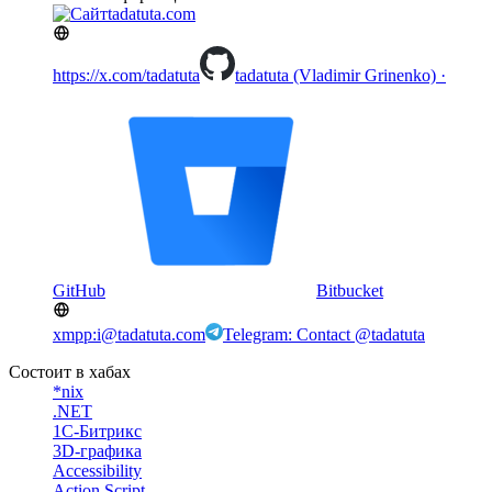
tadatuta.com
https://x.com/tadatuta
tadatuta (Vladimir Grinenko) ·
GitHub
Bitbucket
xmpp:i@tadatuta.com
Telegram: Contact @tadatuta
Состоит в хабах
*nix
.NET
1С-Битрикс
3D-графика
Accessibility
Action Script