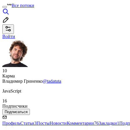
Все потоки
Войти
10
Карма
Владимир Гриненко
@tadatuta
JavaScript
16
Подписчики
Подписаться
Профиль
Статьи
3
Посты
Новости
Комментарии
76
Закладки
1
Подп