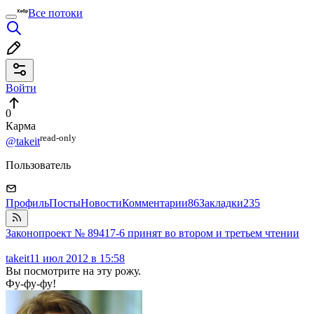
Все потоки
Войти
0
Карма
read⁠-⁠only
@takeit
Пользователь
Профиль
Посты
Новости
Комментарии
86
Закладки
235
Законопроект № 89417-6 принят во втором и третьем чтении
takeit
11 июл 2012 в 15:58
Вы посмотрите на эту рожу.
Фу-фу-фу!