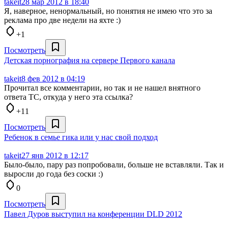
takeit
28 мар 2012 в 18:40
Я, наверное, ненормальный, но понятия не имею что это за
реклама про две недели на яхте :)
+1
Посмотреть
Детская порнография на сервере Первого канала
takeit
8 фев 2012 в 04:19
Прочитал все комментарии, но так и не нашел внятного
ответа ТС, откуда у него эта ссылка?
+11
Посмотреть
Ребенок в семье гика или у нас свой подход
takeit
27 янв 2012 в 12:17
Было-было, пару раз попробовали, больше не вставляли. Так и
выросли до года без соски :)
0
Посмотреть
Павел Дуров выступил на конференции DLD 2012