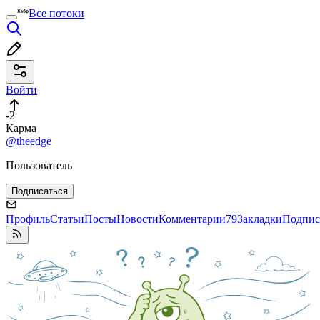
Все потоки
Войти
-2
Карма
@theedge
Пользователь
Подписаться
Профиль
Статьи
Посты
Новости
Комментарии
79
Закладки
Подпис