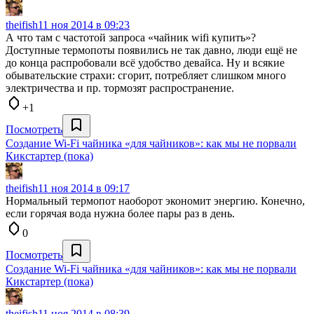
theifish
11 ноя 2014 в 09:23
А что там с частотой запроса «чайник wifi купить»?
Доступные термопоты появились не так давно, люди ещё не
до конца распробовали всё удобство девайса. Ну и всякие
обывательские страхи: сгорит, потребляет слишком много
электричества и пр. тормозят распространение.
+1
Посмотреть
Создание Wi-Fi чайника «для чайников»: как мы не порвали
Кикстартер (пока)
theifish
11 ноя 2014 в 09:17
Нормальный термопот наоборот экономит энергию. Конечно,
если горячая вода нужна более пары раз в день.
0
Посмотреть
Создание Wi-Fi чайника «для чайников»: как мы не порвали
Кикстартер (пока)
theifish
11 ноя 2014 в 08:39