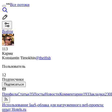
Все потоки
Войти
113
Карма
Konstantin Timokhin
@theifish
Пользователь
12
Подписчики
Подписаться
Профиль
Статьи
35
Посты
Новости
Комментарии
193
Закладки
230
Использование IaaS-облака для нагруженного веб-проекта:
опыт Hotels.ru