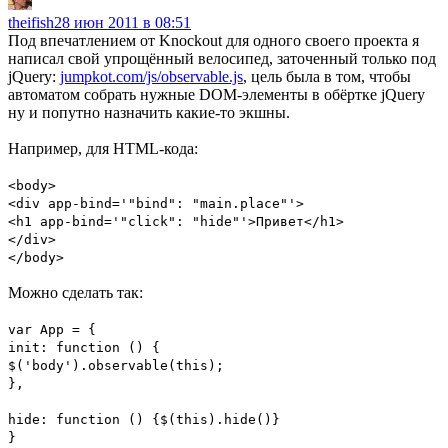
theifish
28 июн 2011 в 08:51
Под впечатлением от Knockout для одного своего проекта я
написал свой упрощённый велосипед, заточенный только под
jQuery:
jumpkot.com/js/observable.js
, цель была в том, чтобы
автоматом собрать нужные DOM-элементы в обёртке jQuery
ну и попутно назначить какие-то экшны.
Например, для HTML-кода:
<body>
<div app-bind='"bind": "main.place"'>
<h1 app-bind='"click": "hide"'>Привет</h1>
</div>
</body>
Можно сделать так:
var App = {
init: function () {
$('body').observable(this);
},
hide: function () {$(this).hide()}
}