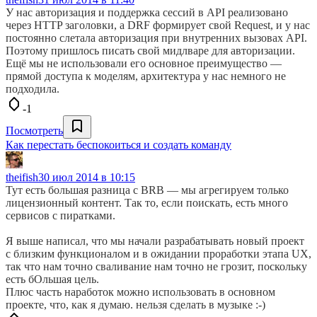
У нас авторизация и поддержка сессий в API реализовано
через HTTP заголовки, а DRF формирует свой Request, и у нас
постоянно слетала авторизация при внутренних вызовах API.
Поэтому пришлось писать свой мидлваре для авторизации.
Ещё мы не использовали его основное преимущество —
прямой доступа к моделям, архитектура у нас немного не
подходила.
-1
Посмотреть
Как перестать беспокоиться и создать команду
theifish
30 июл 2014 в 10:15
Тут есть большая разница с BRB — мы агрегируем только
лицензионный контент. Так то, если поискать, есть много
сервисов с пиратками.
Я выше написал, что мы начали разрабатывать новый проект
с близким функционалом и в ожидании проработки этапа UX,
так что нам точно сваливание нам точно не грозит, поскольку
есть бОльшая цель.
Плюс часть наработок можно использовать в основном
проекте, что, как я думаю. нельзя сделать в музыке :-)