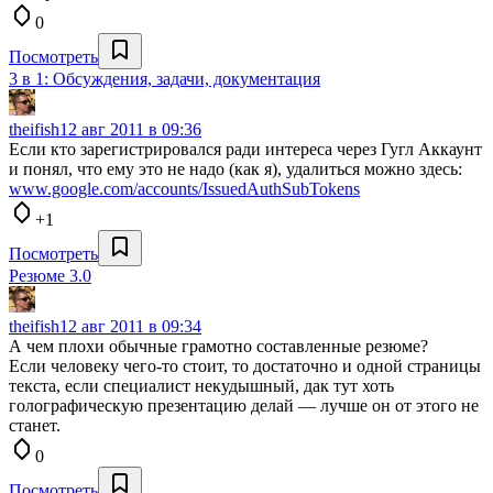
0
Посмотреть
3 в 1: Обсуждения, задачи, документация
theifish
12 авг 2011 в 09:36
Если кто зарегистрировался ради интереса через Гугл Аккаунт
и понял, что ему это не надо (как я), удалиться можно здесь:
www.google.com/accounts/IssuedAuthSubTokens
+1
Посмотреть
Резюме 3.0
theifish
12 авг 2011 в 09:34
А чем плохи обычные грамотно составленные резюме?
Если человеку чего-то стоит, то достаточно и одной страницы
текста, если специалист некудышный, дак тут хоть
голографическую презентацию делай — лучше он от этого не
станет.
0
Посмотреть