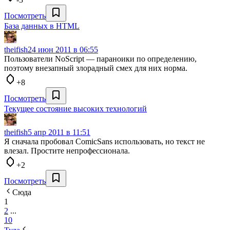
Посмотреть
База данных в HTML
theifish
24 июн 2011 в 06:55
Пользователи NoScript — параноики по определению,
поэтому внезапный злорадный смех для них норма.
+8
Посмотреть
Текущее состояние высоких технологий
theifish
5 апр 2011 в 11:51
Я сначала пробовал ComicSans использовать, но текст не
влезал. Простите непрофессионала.
+2
Посмотреть
Сюда
1
2
...
10