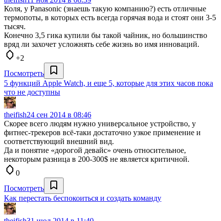
Коля, у Panasonic (знаешь такую компанию?) есть отличные
термопоты, в которых есть всегда горячая вода и стоят они 3-5
тысяч.
Конечно 3,5 гика купили бы такой чайник, но большинство
вряд ли захочет усложнять себе жизнь во имя инноваций.
+2
Посмотреть
5 функций Apple Watch, и еще 5, которые для этих часов пока
что не доступны
theifish
24 сен 2014 в 08:46
Скорее всего людям нужно универсальное устройство, у
фитнес-трекеров всё-таки достаточно узкое применение и
соответствующий внешний вид.
Да и понятие «дорогой девайс» очень относительное,
некоторым разница в 200-300$ не является критичной.
0
Посмотреть
Как перестать беспокоиться и создать команду
theifish
31 июл 2014 в 11:40