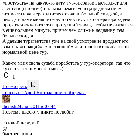
«протухать» на какую-то дату, тур-оператор выставляет для
агентств (и только) так называемые «спец.предложения» —
это места в чартерах и отелях с очень большой скидкой, а
иногда и даже меньше себестоимости, у тур-оператора задача
продать хоть как-то этот протухший товар, чтобы не оказаться
в ещё большем минусе, причём чем ближе к дедлайну, тем
больше скидка.
А дальше турагентства уже на своё усмотрение продают это
вам как «горящий», «пылающий» или просто втюхивают по
нормальной цене тур.
Как-то меня свела судьба поработать у тур-оператора, так что
кухню я эту немного знаю :-)
+1
Посмотреть
Теперь на Aport.Ru тоже поиск Яндекса
theifish
24 авг 2011 в 07:44
Поэтому школоту никто не любит.
головой не думай
@
быстрее пиши