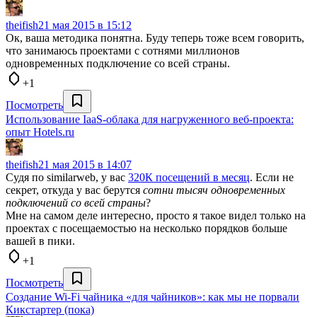
theifish
21 мая 2015 в 15:12
Ок, ваша методика понятна. Буду теперь тоже всем говорить,
что занимаюсь проектами с сотнями миллионов
одновременных подключение со всей страны.
+1
Посмотреть
Использование IaaS-облака для нагруженного веб-проекта:
опыт Hotels.ru
theifish
21 мая 2015 в 14:07
Судя по similarweb, у вас
320К посещений в месяц
. Если не
секрет, откуда у вас берутся
сотни тысяч одновременных
подключений со всей страны
?
Мне на самом деле интересно, просто я такое видел только на
проектах с посещаемостью на несколько порядков больше
вашей в пики.
+1
Посмотреть
Создание Wi-Fi чайника «для чайников»: как мы не порвали
Кикстартер (пока)