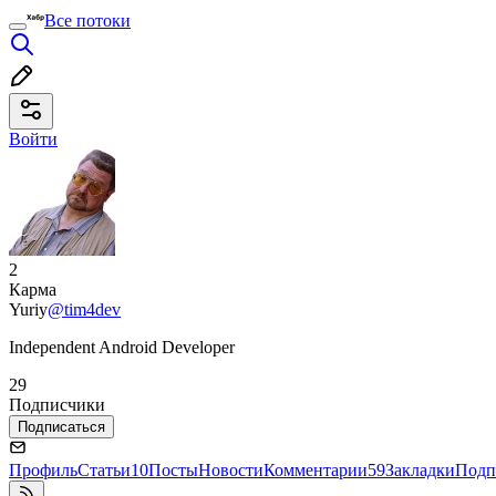
Все потоки
Войти
2
Карма
Yuriy
@tim4dev
Independent Android Developer
29
Подписчики
Подписаться
Профиль
Статьи
10
Посты
Новости
Комментарии
59
Закладки
Подп