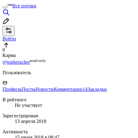
Все потоки
Войти
0
Карма
read⁠-⁠only
@topheracher
Пользователь
Профиль
Посты
Новости
Комментарии
14
Закладки
В рейтинге
Не участвует
Зарегистрирован
13 апреля 2018
Активность
15 июня 2018 в 08:47