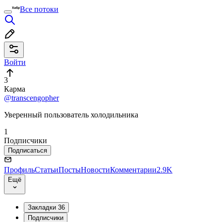
Все потоки
Войти
3
Карма
@transcengopher
Уверенный пользователь холодильника
1
Подписчики
Подписаться
Профиль
Статьи
Посты
Новости
Комментарии
2.9K
Ещё
Закладки
36
Подписчики