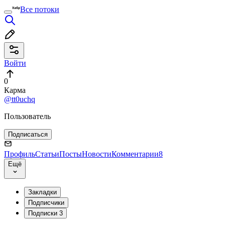
Все потоки
Войти
0
Карма
@tt0uchq
Пользователь
Подписаться
Профиль
Статьи
Посты
Новости
Комментарии
8
Ещё
Закладки
Подписчики
Подписки
3