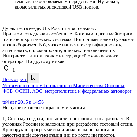
теми же не обновляемыми средствами. Ну может,
кроме залитых эпоксидкой USB портов.
Дураки есть везде. И в России и за рубежом.
При этом есть дураки особенные. Которым нужен мейнстрим
и айфон в критических системах. Вот с ними только бумажкой
можно бороться. В бумажке написано: сертифицировать,
аттестовать, опломбировать, никаких подключений к
Интернету + автоматчик с инструкцией около каждого
оператора. По другому никак.
+1
Посмотреть
Уязвимости систем безопасности Министерства Обороны,
ФСБ, ФСИН, АЭС, метрополитена и федеральных автодорог
ttf
4 авг 2015 в 14:56
Не путайте кислое с красным и мягким.
1) Систему создали, поставили, настроили и она работает. В
условиях России не заложили при разработке тестовый стенд.
Криворукие программисты и инженеры не написали
качественной документации (ни по госту, ни просто).