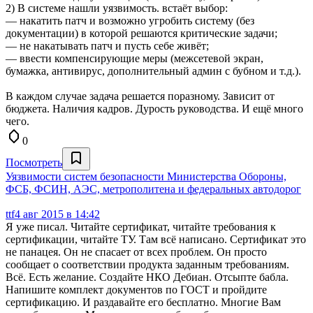
2) В системе нашли уязвимость. встаёт выбор:
— накатить патч и возможно угробить систему (без
документации) в которой решаются критические задачи;
— не накатывать патч и пусть себе живёт;
— ввести компенсирующие меры (межсетевой экран,
бумажка, антивирус, дополнительный админ с бубном и т.д.).
В каждом случае задача решается поразному. Зависит от
бюджета. Наличия кадров. Дурость руководства. И ещё много
чего.
0
Посмотреть
Уязвимости систем безопасности Министерства Обороны,
ФСБ, ФСИН, АЭС, метрополитена и федеральных автодорог
ttf
4 авг 2015 в 14:42
Я уже писал. Читайте сертификат, читайте требования к
сертификации, читайте ТУ. Там всё написано. Сертификат это
не панацея. Он не спасает от всех проблем. Он просто
сообщает о соответствии продукта заданным требованиям.
Всё. Есть желание. Создайте НКО Дебиан. Отсыпте бабла.
Напишите комплект документов по ГОСТ и пройдите
сертификацию. И раздавайте его бесплатно. Многие Вам