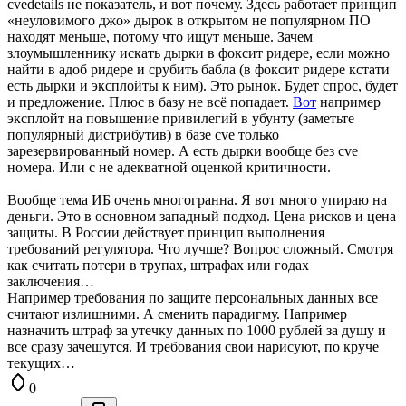
cvedetails не показатель, и вот почему. Здесь работает принцип
«неуловимого джо» дырок в открытом не популярном ПО
находят меньше, потому что ищут меньше. Зачем
злоумышленнику искать дырки в фоксит ридере, если можно
найти в адоб ридере и срубить бабла (в фоксит ридере кстати
есть дырки и эксплойты к ним). Это рынок. Будет спрос, будет
и предложение. Плюс в базу не всё попадает.
Вот
например
эксплойт на повышение привилегий в убунту (заметьте
популярный дистрибутив) в базе cve только
зарезервированный номер. А есть дырки вообще без cve
номера. Или с не адекватной оценкой критичности.
Вообще тема ИБ очень многогранна. Я вот много упираю на
деньги. Это в основном западный подход. Цена рисков и цена
защиты. В России действует принцип выполнения
требований регулятора. Что лучше? Вопрос сложный. Смотря
как считать потери в трупах, штрафах или годах
заключения…
Например требования по защите персональных данных все
считают излишними. А сменить парадигму. Например
назначить штраф за утечку данных по 1000 рублей за душу и
все сразу зачешутся. И требования свои нарисуют, по круче
текущих…
0