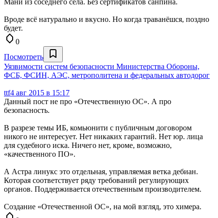
Мани из соседнего села. Без сертификатов санпина.
Вроде всё натурально и вкусно. Но когда траванёшся, поздно
будет.
0
Посмотреть
Уязвимости систем безопасности Министерства Обороны,
ФСБ, ФСИН, АЭС, метрополитена и федеральных автодорог
ttf
4 авг 2015 в 15:17
Данный пост не про «Отечественную ОС». А про
безопасность.
В разрезе темы ИБ, комьюнити с публичным договором
никого не интересует. Нет никаких гарантий. Нет юр. лица
для судебного иска. Ничего нет, кроме, возможно,
«качественного ПО».
А Астра линукс это отдельная, управляемая ветка дебиан.
Которая соответствует ряду требований регулирующих
органов. Поддерживается отечественным производителем.
Создание «Отечественной ОС», на мой взгляд, это химера.