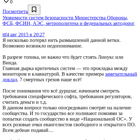
0
Посмотреть
Уязвимости систем безопасности Министерства Обороны,
ФСБ, ФСИН, АЭС, метрополитена и федеральных автодорог
ttf
4 авг 2015 в 20:27
Я несколько потерял нить размышлений данной ветки.
Возможно возникло недопонимание.
В разрезе топика, не важно что будет стоять Линукс или
Винда.
Главная дырка критичных систем — это прокладка между
монитором и клавиатурой. В качестве примера
замечательный
доклад
. 7 смертных грехов наше всё!
После понимания что всё дуршлаг, начинаем смотреть
требования специфического софта, требования регуляторов,
считать деньги и т.д.
В данном вопросе только опосредовано смотрят на наличие
сообщества. И то государство все поливают помоями за
попытки создать сообщество в виде «Национальной ОС». У
всех розовые очки евангелистов свободного и открытого ПО.
Всем дебиан подавай…