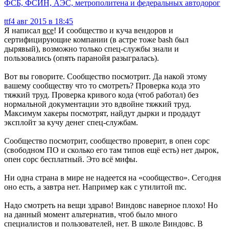
ФСБ, ФСИН, АЭС, метрополитена и федеральных автодорог
ttf
4 авг 2015 в 18:45
Я написал
все
! И сообщество и куча вендоров и
сертифицирующие компании (в астре тоже bash был
дырявый), возможно только спец-службы знали и
пользовались (опять паранойя разыгралась).
Вот вы говорите. Сообщество посмотрит. Да накой этому
вашему сообществу что то смотреть? Проверка кода это
тяжкий труд. Проверка кривого кода (чтоб работал) без
нормальной документации это вдвойне тяжкий труд.
Максимум хакеры посмотрят, найдут дырки и продадут
эксплойт за кучу денег спец-службам.
Сообщество посмотрит, сообщество проверит, в опен сорс
(свободном ПО и сколько его там типов ещё есть) нет дырок,
опен сорс бесплатный. Это всё мифы.
Ни одна страна в мире не надеется на «сообщество». Сегодня
оно есть, а завтра нет. Например как с утилитой mc.
Надо смотреть на вещи здраво! Виндовс наверное плохо! Но
на данный момент альтернатив, чтоб было много
специалистов и пользователей, нет. В школе Виндовс. В