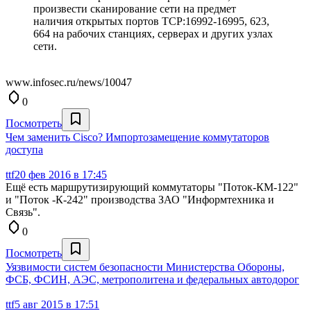
произвести сканирование сети на предмет
наличия открытых портов TCP:16992-16995, 623,
664 на рабочих станциях, серверах и других узлах
сети.
www.infosec.ru/news/10047
0
Посмотреть
Чем заменить Cisco? Импортозамещение коммутаторов
доступа
ttf
20 фев 2016 в 17:45
Ещё есть маршрутизирующий коммутаторы "Поток-КМ-122"
и "Поток -К-242" производства ЗАО "Информтехника и
Связь".
0
Посмотреть
Уязвимости систем безопасности Министерства Обороны,
ФСБ, ФСИН, АЭС, метрополитена и федеральных автодорог
ttf
5 авг 2015 в 17:51