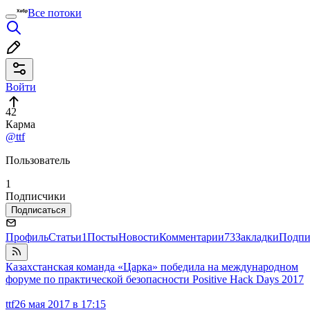
Все потоки
Войти
42
Карма
@ttf
Пользователь
1
Подписчики
Подписаться
Профиль
Статьи
1
Посты
Новости
Комментарии
73
Закладки
Подпи
Казахстанская команда «Царка» победила на международном
форуме по практической безопасности Positive Hack Days 2017
ttf
26 мая 2017 в 17:15