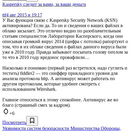
Kaspersky следит за вами, за ваши деньги
ttf
4 авг 2015 в 19:17
У Вас функция связи с Kaspersky Security Network (KSN)
активирована? Если да. То он и сведения о ваших файлах в
облако засылает. Это отлично видно по разоблачительным
статьям специалистов Лаборатории Касперского, когда они
описывая громкий вирус 2014 (цифра с потолка) рапортуют о
том, что в их облаке сведения о файлах данного вируса были
уже в 2010 году. Правда забывают посыпать голову пеплом за
то что в 2010 году вредонос провафлили…
Насколько я понимаю (первый раз встретился, надо гуглить и
тестить) fiddler2 — это сниффер прикладного уровня для
анализа протокола http. А антивирус может работать по
другим протоколам, которые удобнее смотреть с
использованием Wireshark.
Главное относиться к этому спокойнее. Антивирус же во
благо (страшный смех за кадром).
+6
Посмотреть
Уязвимости систем безопасности Министерства Обороны,