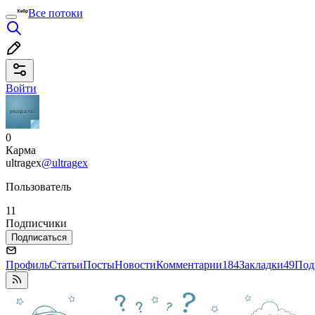
Все потоки
Войти
0
Карма
ultragex
@ultragex
Пользователь
11
Подписчики
Подписаться
Профиль
Статьи
Посты
Новости
Комментарии
184
Закладки
49
Под