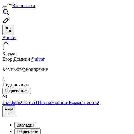
Все потоки
Войти
7
Карма
Егор Домнин
@ultrar
Компьютерное зрение
2
Подписчики
Подписаться
Профиль
Статьи
1
Посты
Новости
Комментарии
2
Ещё
Закладки
Подписчики