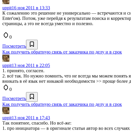
uppit
16 ноя 2011 в 13:33
К сожалению это решение не универсально — встречаются и сис
Enter'ом). Потом, уже перейдя к результатам поиска и коррект
страницы, а это не всегда уместно и полезно.
0
Посмотреть
Как получить обратную связь от заказчика по делу и в срок
uppit
13 ноя 2011 в 22:05
1. принято, согласен.
2. всё так. Но нужно помнить, что не всегда мы можем понять 
вникать в её язык нет никакой необходимости >> проще более д
0
Посмотреть
Как получить обратную связь от заказчика по делу и в срок
uppit
13 ноя 2011 в 17:43
Так понятнее, спасибо. Но всё-же:
1. про инициатора — в оригинале статьи автор во всех случаях 