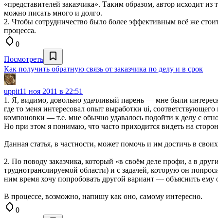
«представителей заказчика». Таким образом, автор исходит из 
можно писать много и долго.
2. Чтобы сотрудничество было более эффективным всё же стоит
процесса.
0
Посмотреть
Как получить обратную связь от заказчика по делу и в срок
uppit
11 ноя 2011 в 22:51
1. Я, видимо, довольно удачливый парень — мне были интерес
где то меня интересовал опыт выработки ui, соответствующего 
компоновки — т.е. мне обычно удавалось подойти к делу с отнош
Но при этом я понимаю, что часто приходится видеть на сторон
Данная статья, в частности, может помочь и им достичь в свои
2. По поводу заказчика, который «в своём деле профи, а в дру
труднотранслируемой области) и с задачей, которую он попроси
ним время хочу попробовать другой вариант — объяснить ему о
В процессе, возможно, напишу как оно, самому интересно.
0