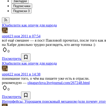
Закладки
Подписчики
Подписки
3
Юзабилити как опиум для народа
uppit
23 ноя 2011 в 07:54
всё ещё смешнее — я пост Павловой прочитал, после того как 
на Хабре довольно трудно разглядеть, кто автор топика :)
0
Посмотреть
Юзабилити как опиум для народа
uppit
22 ноя 2011 в 14:38
понимание того, о чём вы пишете уже есть в отрасли.
рекомендую —
olgapavlova.livejournal.com/267248.html
0
Посмотреть
Интерфейсы: Упрощаем поисковый механизм (или почему этого