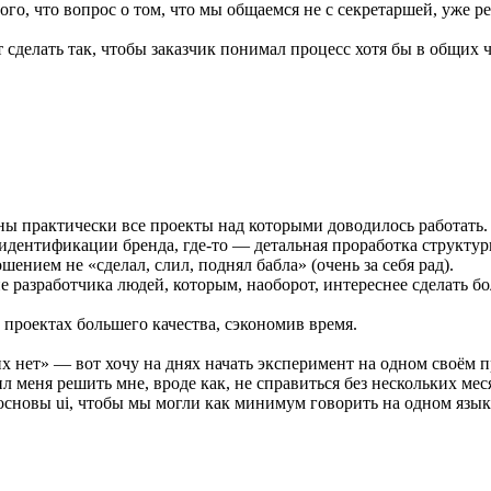
того, что вопрос о том, что мы общаемся не с секретаршей, уже 
 сделать так, чтобы заказчик понимал процесс хотя бы в общих 
ны практически все проекты над которыми доводилось работать.
идентификации бренда, где-то — детальная проработка структуры
ением не «сделал, слил, поднял бабла» (очень за себя рад).
е разработчика людей, которым, наоборот, интереснее сделать б
х проектах большего качества, сэкономив время.
гих нет» — вот хочу на днях начать эксперимент на одном своём п
л меня решить мне, вроде как, не справиться без нескольких ме
сновы ui, чтобы мы могли как минимум говорить на одном языке 