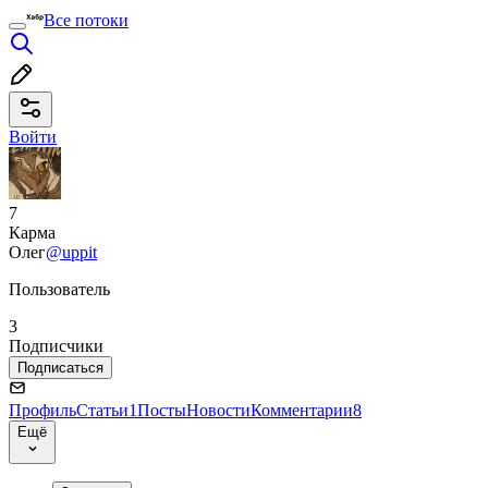
Все потоки
Войти
7
Карма
Олег
@uppit
Пользователь
3
Подписчики
Подписаться
Профиль
Статьи
1
Посты
Новости
Комментарии
8
Ещё