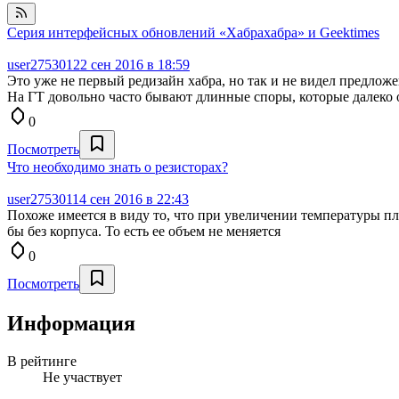
Серия интерфейсных обновлений «Хабрахабра» и Geektimes
user275301
22 сен 2016 в 18:59
Это уже не первый редизайн хабра, но так и не видел предло
На ГТ довольно часто бывают длинные споры, которые далеко 
0
Посмотреть
Что необходимо знать о резисторах?
user275301
14 сен 2016 в 22:43
Похоже имеется в виду то, что при увеличении температуры пле
бы без корпуса. То есть ее объем не меняется
0
Посмотреть
Информация
В рейтинге
Не участвует