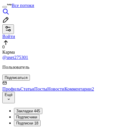
Все потоки
Войти
0
Карма
@user275301
Пользователь
Подписаться
Профиль
Статьи
Посты
Новости
Комментарии
2
Ещё
Закладки
445
Подписчики
Подписки
18