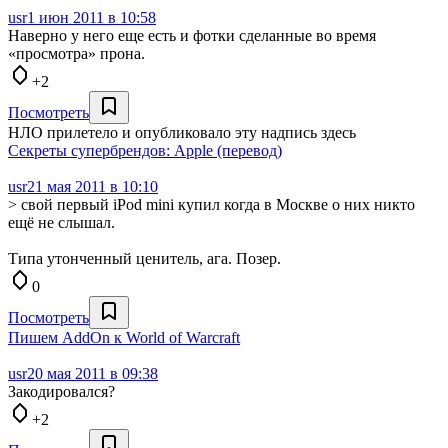
usr
1 июн 2011 в 10:58
Наверно у него еще есть и фотки сделанные во время
«просмотра» прона.
+2
Посмотреть
НЛО прилетело и опубликовало эту надпись здесь
Секреты супербрендов: Apple (перевод)
usr
21 мая 2011 в 10:10
> свой первый iPod mini купил когда в Москве о них никто
ещё не слышал.
Типа утонченный ценитель, ага. Позер.
0
Посмотреть
Пишем AddOn к World of Warcraft
usr
20 мая 2011 в 09:38
Закодировался?
+2