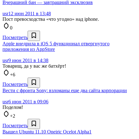
Вчерашний бан — завтрашний эксклюзив
usr
12 июн 2011 в 13:48
Пост превосходства «что угодно» над iphone.
0
Посмотреть
Apple внедрила в iOS 5 функционал отвергнутого
приложения из AppStore
usr
9 июн 2011 в 14:38
Товарищ, да у вас же батхёрт!
+6
Посмотреть
Вести с фронта Sony: взломаны еще два сайта корпорации
usr
6 июн 2011 в 09:06
Поделом!
+2
Посмотреть
Вышел Ubuntu 11.10 Oneiric Ocelot Alpha1