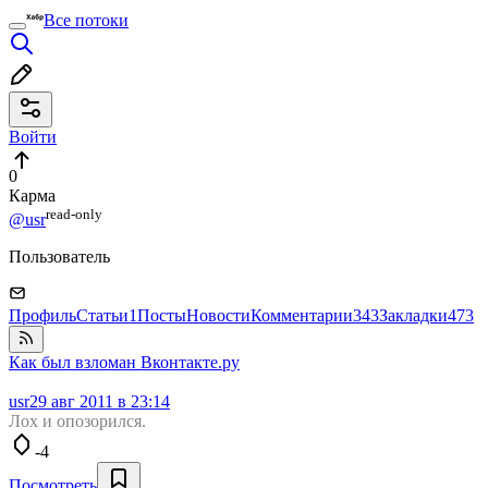
Все потоки
Войти
0
Карма
read⁠-⁠only
@usr
Пользователь
Профиль
Статьи
1
Посты
Новости
Комментарии
343
Закладки
473
Как был взломан Вконтакте.ру
usr
29 авг 2011 в 23:14
Лох и опозорился.
-4
Посмотреть