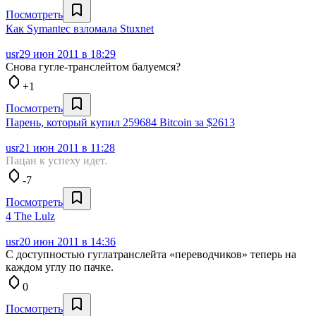
Посмотреть
Как Symantec взломала Stuxnet
usr
29 июн 2011 в 18:29
Снова гугле-транслейтом балуемся?
+1
Посмотреть
Парень, который купил 259684 Bitcoin за $2613
usr
21 июн 2011 в 11:28
Пацан к успеху идет.
-7
Посмотреть
4 The Lulz
usr
20 июн 2011 в 14:36
С доступностью гуглатранслейта «переводчиков» теперь на
каждом углу по пачке.
0
Посмотреть