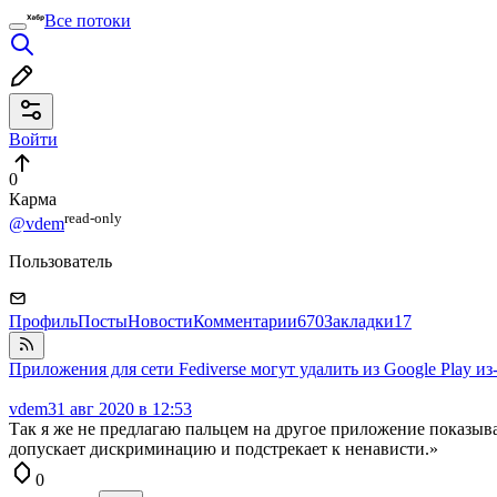
Все потоки
Войти
0
Карма
read⁠-⁠only
@vdem
Пользователь
Профиль
Посты
Новости
Комментарии
670
Закладки
17
Приложения для сети Fediverse могут удалить из Google Play и
vdem
31 авг 2020 в 12:53
Так я же не предлагаю пальцем на другое приложение показыва
допускает дискриминацию и подстрекает к ненависти.»
0