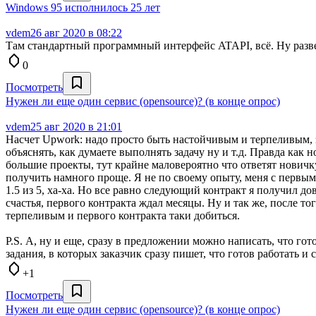
Windows 95 исполнилось 25 лет
vdem
26 авг 2020 в 08:22
Там стандартный программный интерфейс ATAPI, всё. Ну разве 
0
Посмотреть
Нужен ли еще один сервис (opensource)? (в конце опрос)
vdem
25 авг 2020 в 21:01
Насчет Upwork: надо просто быть настойчивым и терпеливым, 
объяснять, как думаете выполнять задачу ну и т.д. Правда как 
большие проекты, тут крайне маловероятно что ответят новичк
получить намного проще. Я не по своему опыту, меня с первым
1.5 из 5, ха-ха. Но все равно следующий контракт я получил до
счастья, первого контракта ждал месяцы. Ну и так же, после 
терпеливым и первого контракта таки добиться.
P.S. А, ну и еще, сразу в предложении можно написать, что го
задания, в которых заказчик сразу пишет, что готов работать и
+1
Посмотреть
Нужен ли еще один сервис (opensource)? (в конце опрос)