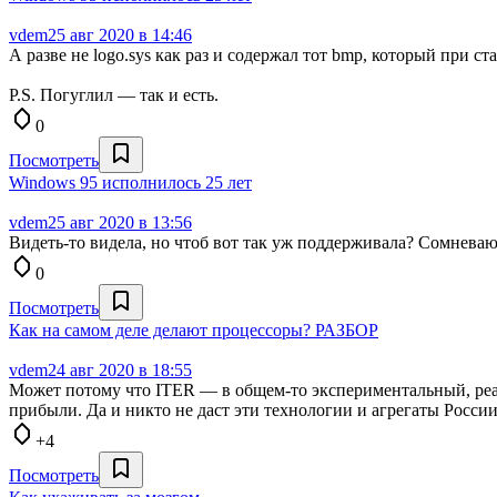
vdem
25 авг 2020 в 14:46
А разве не logo.sys как раз и содержал тот bmp, который при с
P.S. Погуглил — так и есть.
0
Посмотреть
Windows 95 исполнилось 25 лет
vdem
25 авг 2020 в 13:56
Видеть-то видела, но чтоб вот так уж поддерживала? Сомневаю
0
Посмотреть
Как на самом деле делают процессоры? РАЗБОР
vdem
24 авг 2020 в 18:55
Может потому что ITER — в общем-то экспериментальный, реа
прибыли. Да и никто не даст эти технологии и агрегаты России
+4
Посмотреть