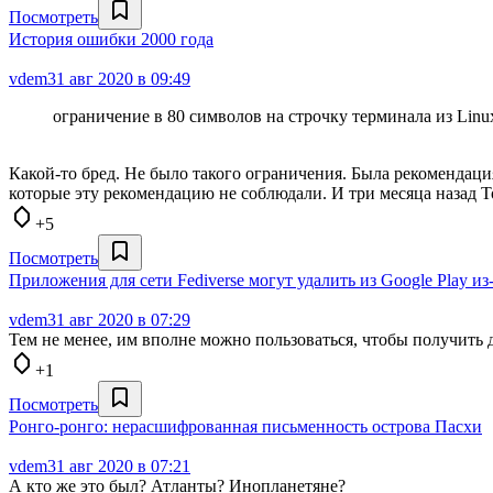
Посмотреть
История ошибки 2000 года
vdem
31 авг 2020 в 09:49
ограничение в 80 символов на строчку терминала из Linu
Какой-то бред. Не было такого ограничения. Была рекомендаци
которые эту рекомендацию не соблюдали. И три месяца назад 
+5
Посмотреть
Приложения для сети Fediverse могут удалить из Google Play и
vdem
31 авг 2020 в 07:29
Тем не менее, им вполне можно пользоваться, чтобы получить
+1
Посмотреть
Ронго-ронго: нерасшифрованная письменность острова Пасхи
vdem
31 авг 2020 в 07:21
А кто же это был? Атланты? Инопланетяне?