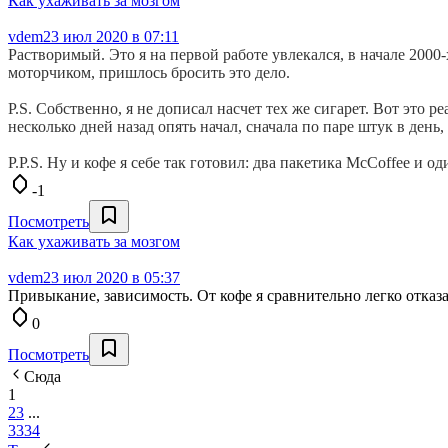
Как ухаживать за мозгом
vdem
23 июл 2020 в 07:11
Растворимый. Это я на первой работе увлекался, в начале 200
моторчиком, пришлось бросить это дело.
P.S. Собственно, я не дописал насчет тех же сигарет. Вот это 
несколько дней назад опять начал, сначала по паре штук в день,
P.P.S. Ну и кофе я себе так готовил: два пакетика McCoffee и од
-1
Посмотреть
Как ухаживать за мозгом
vdem
23 июл 2020 в 05:37
Привыкание, зависимость. От кофе я сравнительно легко отказал
0
Посмотреть
Сюда
1
2
3
...
33
34