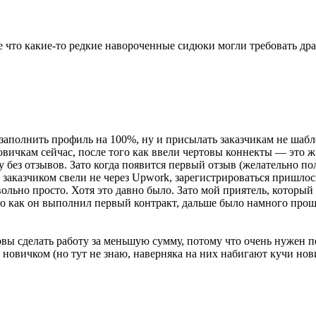
что какие-то редкие навороченные сидюки могли требовать драй
заполнить профиль на 100%, ну и присылать заказчикам не шабл
новичкам сейчас, после того как ввели чертовы коннекты — это ж 
у без отзывов. Зато когда появится первый отзыв (желательно п
 заказчиком свели не через Upwork, зарегистрироваться пришлос
вольно просто. Хотя это давно было. Зато мой приятель, который
того как он выполнил первый контракт, дальше было намного про
товы сделать работу за меньшую сумму, потому что очень нужен 
 с новичком (но тут не знаю, наверняка на них набигают кучи нови