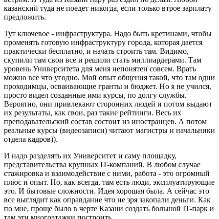
казанский туда не поедет никогда, если только втрое зарплату
предложить.
Тут ключевое - инфраструктура. Надо быть кретинами, чтобы
променять готовую инфраструктуру города, которая дается
практически бесплатно, и начать строить там. Видимо,
скупили там свои все и решили стать миллиардерами. Там
уровень Университета для меня непонятен совсем. Врать
можно все что угодно. Мой опыт общения такой, что там одни
проходимцы, осваивающие гранты и бюджет. Но я не учился,
просто видел созданные ими курсы, по долгу службы.
Вероятно, они привлекают сторонних людей и потом выдают
их результаты, как свои, раз такие рейтинги. Весь их
преподавательский состав состоит из иностранцев. А потом
реальные курсы (видеозаписи) читают магистры и начальники
отдела кадров)).
И надо разделять их Университет и саму площадку,
представительства крупных IT-компаний. В любом случае
стажировка и взаимодействие с ними, работа - это огромный
плюс и опыт. Но, как всегда, там есть люди, эксплуатирующие
это. И бытовые сложности. Идея хорошая была. А сейчас это
все выглядит как оправдание что не зря закопали деньги. Как
по мне, проще было в черте Казани создать большой IT-парк и
там эти многоэтажки построить.