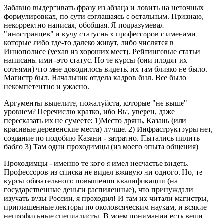
Забавно выдергивать фразу из абзаца и ловить на неточных
формулировках, по сути соглашаясь с остальным. Признаю,
некорректно написал, обобщая. Я подразумевал
"иностранцев" и кучу статусных профессоров с именами,
которые либо где-то далеко живут, либо числятся в
Иннополисе (уехав из хороших мест). Рейтинговые статьи
написаны ими -это статус. Но те курсы (они плодят их
сотнями) что мне доводилось видеть, их там близко не было.
Магистр был. Начальник отдела кадров был. Все было
некомпетентно и ужасно.
Аргументы выделите, пожалуйста, которые "не выше"
уровнем? Перечислю кратко, ибо Вы, уверен, даже
пересказать их не сумеете: 1)Место дрянь, Казань (или
красивые деревенские места) лучше. 2) Инфраструктруры нет,
создание по подобию Казани - затратно. Пытались пилить
бабло 3) Там одни проходимцы (из моего опыта общения)
Проходимцы - именно те кого я имел несчастье видеть.
Профессоров из списка не видел вживую ни одного. Но, те
курсы обязательного повышения квалификации (на
государственные деньги распиленные), что принуждали
изучать вузы России, я проходил! И там их читали магистры,
приглашенные лекторы по околовсяческим наукам, и всякие
непрофильные специалисты. В моем понимании есть вещи ,