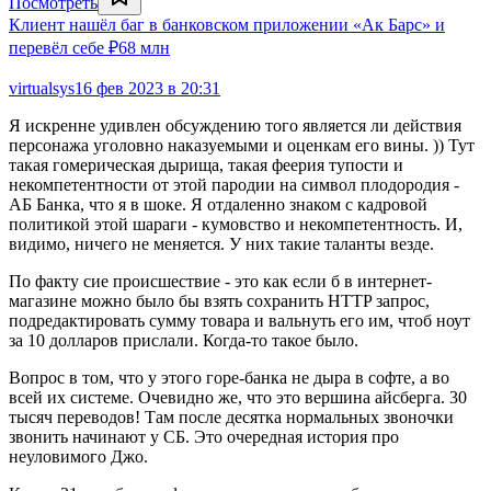
Посмотреть
Клиент нашёл баг в банковском приложении «Ак Барс» и
перевёл себе ₽68 млн
virtualsys
16 фев 2023 в 20:31
Я искренне удивлен обсуждению того является ли действия
персонажа уголовно наказуемыми и оценкам его вины. )) Тут
такая гомерическая дырища, такая феерия тупости и
некомпетентности от этой пародии на символ плодородия -
АБ Банка, что я в шоке. Я отдаленно знаком с кадровой
политикой этой шараги - кумовство и некомпетентность. И,
видимо, ничего не меняется. У них такие таланты везде.
По факту сие происшествие - это как если б в интернет-
магазине можно было бы взять сохранить HTTP запрос,
подредактировать сумму товара и вальнуть его им, чтоб ноут
за 10 долларов прислали. Когда-то такое было.
Вопрос в том, что у этого горе-банка не дыра в софте, а во
всей их системе. Очевидно же, что это вершина айсберга. 30
тысяч переводов! Там после десятка нормальных звоночки
звонить начинают у СБ. Это очередная история про
неуловимого Джо.