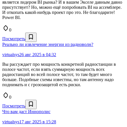
является лидером BI рынка? И в вашем Экселе давным давно
присутствует? Но, можно ещё попробовать BI на ассемблере.
И откопать какой-нибудь проект про это. Не благодарите!
Power BI.
0
Посмотреть
Реально ли извлечение энергии из радиоволн?
virtualsys
26 авг 2025 в 04:32
Вы рассуждает про мощность конкретной радиостанции в
полосе частот, если взять суммарную мощность всех
радиостанций во всей полосе частот, то там будет много
больше. Подобные схемы известны, но там антенну надо
поднимать и с грозозащитой есть риски.
0
Посмотреть
Что вам даст Иннополис
virtualsys
17 авг 2025 в 15:28