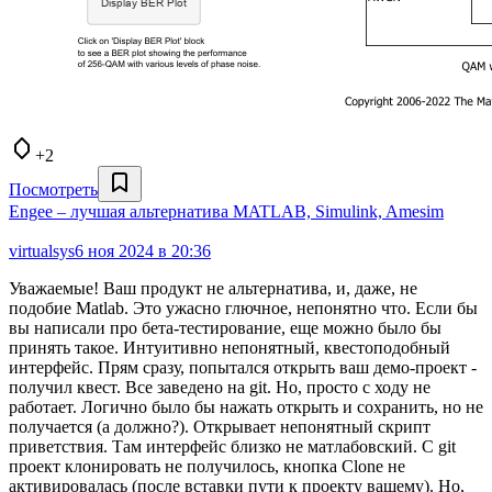
+2
Посмотреть
Engee – лучшая альтернатива MATLAB, Simulink, Amesim
virtualsys
6 ноя 2024 в 20:36
Уважаемые! Ваш продукт не альтернатива, и, даже, не
подобие Matlab. Это ужасно глючное, непонятно что. Если бы
вы написали про бета-тестирование, еще можно было бы
принять такое. Интуитивно непонятный, квестоподобный
интерфейс. Прям сразу, попытался открыть ваш демо-проект -
получил квест. Все заведено на git. Но, просто с ходу не
работает. Логично было бы нажать открыть и сохранить, но не
получается (а должно?). Открывает непонятный скрипт
приветствия. Там интерфейс близко не матлабовский. С git
проект клонировать не получилось, кнопка Clone не
активировалась (после вставки пути к проекту вашему). Но,