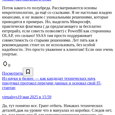
Поток какого-то полубреда. Рассматриваются основы
некротехнологии, да ещё со ссылками. Я не настолько владею
нюансами, и не знаком с уникальными решениями, которые
приводятся в примерах. Но, выделить Микрософт,
практически флагмана ( да предлагающего за бесплатно
ентрпрайз, если совесть позволяет) с PowerBI как сторонника
OLAP, это сильно! SSAS там просто поддерживает
совместимость со старыми решениями. Лет пять как в
рекомендациях стоит их не использовать, без особой
надобности. Это просто уважение к клиентам! Если они очень
упертые.
0
Посмотреть
Из науки в бизнес — как кандидат технических наук
придумал протокол передачи данных и основал свой IT-
стартап
virtualsys
19 мая 2025 в 15:59
Да, тут понятно все. Грант отбить. Никаких технических
деталей,даж на уровне что в мануалах из коробки. Следов нет,
т.к. там привычный для импортозамещения опенсорс, но