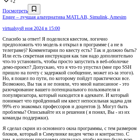
+2
Посмотреть
Engee – лучшая альтернатива MATLAB, Simulink, Amesim
virtualsys
8 ноя 2024 в 15:00
Спасибо за ответ! Я поделился квестом, логично
предположить что модель я открыл в программе ( а не в
телеграме)? Комментарии по квесту есть? Так и должно быть?
Или есть секретная инструкция как там надо дополнительно
что-то установить, чтобы просто запустить в веб-оболочке
демо-проект? Допускаю, что я что-то упустил (мне про SSH
пришло на почту с задержкой сообщение, может из-за этого).
Но, я пошел по пути, по которому пойдут практически все.
Возможно, Вы так и не поняли, что мной написанное - это
разочарование вашего потенциального пользователя и
популяризатора, который находится в адеквате. И который
понимает что пройденный им квест непосильная задача для
99% его знакомых профессоров и доцентов )). Могут быть
проблемы? Описывайте их и решения ( я понял, Вы - из их
команды поддержки).
Я сделал скрин из основного окна программы, с тем размером
блоков, который в Симулинке виден четко и контрастно. С
тем, в котором программа открылась чтобы видно было всю