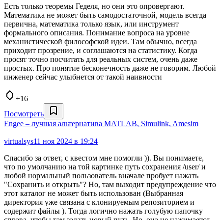
Есть только теоремы Геделя, но они это опровергают.
Математика не может быть самодостаточной, модель всегда
первична, математика только язык, или инструмент
формального описания. Понимание вопроса на уровне
механистической философской идеи. Там обычно, всегда
приходит прозрение, и соглашаются на статистику. Когда
просят точно посчитать для реальных систем, очень даже
простых. Про понятие бесконечность даже не говорим. Любой
инженер сейчас улыбнется от такой наивности
+16
Посмотреть
Engee – лучшая альтернатива MATLAB, Simulink, Amesim
virtualsys
11 ноя 2024 в 19:24
Спасибо за ответ, с квестом мне помогли )). Вы понимаете,
что по умолчанию на той картинке путь сохранения /user/ и
любой нормальный пользователь вначале пробует нажать
"Сохранить и открыть"? Но, там выходит предупреждение что
этот каталог не может быть использован (Выбранная
директория уже связана с клонируемым репозиторием и
содержит файлы ). Тогда логично нажать голубую папочку
справа, чтобы там задать новый путь. Но, она не нажимается.