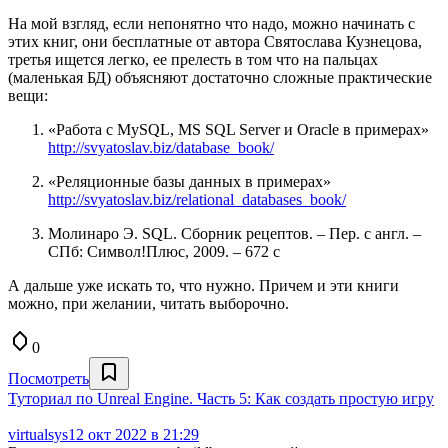
На мой взгляд, если непонятно что надо, можно начинать с
этих книг, они бесплатные от автора Святослава Кузнецова,
третья ищется легко, ее прелесть в том что на пальцах
(маленькая БД) объясняют достаточно сложные практические
вещи:
«Работа с MySQL, MS SQL Server и Oracle в примерах»
http://svyatoslav.biz/database_book/
«Реляционные базы данных в примерах»
http://svyatoslav.biz/relational_databases_book/
Молинаро Э. SQL. Сборник рецептов. – Пер. с англ. –
СПб: Символ!Плюс, 2009. – 672 с
А дальше уже искать то, что нужно. Причем и эти книги
можно, при желании, читать выборочно.
0
Посмотреть
Туториал по Unreal Engine. Часть 5: Как создать простую игру
virtualsys
12 окт 2022 в 21:29