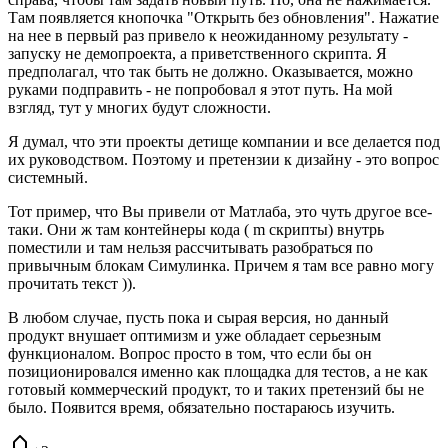
Там появляется кнопочка "Открыть без обновления". Нажатие
на нее в первый раз привело к неожиданному результату -
запуску не демопроекта, а приветственного скрипта. Я
предполагал, что так быть не должно. Оказывается, можно
руками подправить - не попробовал я этот путь. На мой
взгляд, тут у многих будут сложности.
Я думал, что эти проекты детище компании и все делается под
их руководством. Поэтому и претензии к дизайну - это вопрос
системный.
Тот пример, что Вы привели от Матлаба, это чуть другое все-
таки. Они ж там контейнеры кода ( m скрипты) внутрь
поместили и там нельзя рассчитывать разобраться по
привычным блокам Симулинка. Причем я там все равно могу
прочитать текст )).
В любом случае, пусть пока и сырая версия, но данный
продукт внушает оптимизм и уже обладает серьезным
функционалом. Вопрос просто в том, что если бы он
позиционировался именно как площадка для тестов, а не как
готовый коммерческий продукт, то и таких претензий бы не
было. Появится время, обязательно постараюсь изучить.