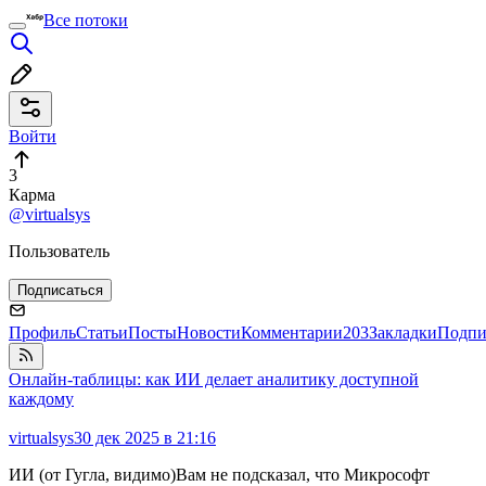
Все потоки
Войти
3
Карма
@virtualsys
Пользователь
Подписаться
Профиль
Статьи
Посты
Новости
Комментарии
203
Закладки
Подпи
Онлайн-таблицы: как ИИ делает аналитику доступной
каждому
virtualsys
30 дек 2025 в 21:16
ИИ (от Гугла, видимо)Вам не подсказал, что Микрософт