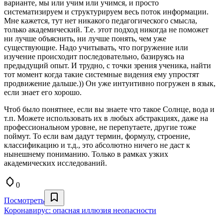
варианте, мы или учим или учимся, и просто
систематизируем и структурируем весь поток информации.
Мне кажется, тут нет никакого педагогического смысла,
только академический. Т.е. этот подход никогда не поможет
ни лучше объяснить, ни лучше понять, чем уже
существующие. Надо учитывать, что погружение или
изучение происходит последовательно, базируясь на
предыдущий опыт. И трудно, с точки зрения ученика, найти
тот момент когда такие системные видения ему упростят
продвижение дальше.)) Он уже интуитивно погружен в язык,
если знает его хорошо.
Чтоб было понятнее, если вы знаете что такое Солнце, вода и
т.п. Можете использовать их в любых абстракциях, даже на
профессиональном уровне, не перепутаете, другие тоже
поймут. То если вам дадут термин, формулу, строение,
классификацию и т.д., это абсолютно ничего не даст к
нынешнему пониманию. Только в рамках узких
академических исследований.
0
Посмотреть
Коронавирус: опасная иллюзия неопасности