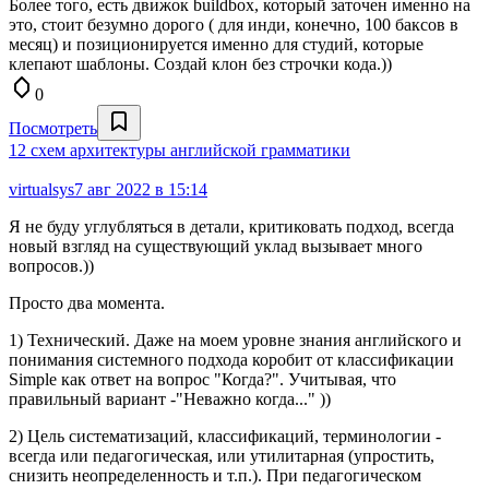
Более того, есть движок buildbox, который заточен именно на
это, стоит безумно дорого ( для инди, конечно, 100 баксов в
месяц) и позиционируется именно для студий, которые
клепают шаблоны. Создай клон без строчки кода.))
0
Посмотреть
12 схем архитектуры английской грамматики
virtualsys
7 авг 2022 в 15:14
Я не буду углубляться в детали, критиковать подход, всегда
новый взгляд на существующий уклад вызывает много
вопросов.))
Просто два момента.
1) Технический. Даже на моем уровне знания английского и
понимания системного подхода коробит от классификации
Simple как ответ на вопрос "Когда?". Учитывая, что
правильный вариант -"Неважно когда..." ))
2) Цель систематизаций, классификаций, терминологии -
всегда или педагогическая, или утилитарная (упростить,
снизить неопределенность и т.п.). При педагогическом