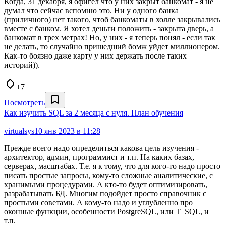
Когда, 31 декабря, я офигел что у них закрыт банкомат - я не
думал что сейчас вспомню это. Ни у одного банка
(приличного) нет такого, чтоб банкоматы в холле закрывались
вместе с банком. Я хотел деньги положить - закрыта дверь, а
банкомат в трех метрах! Но, у них - я теперь понял - если так
не делать, то случайно пришедший бомж уйдет миллионером.
Как-то боязно даже карту у них держать после таких
историй)).
+7
Посмотреть
Как изучить SQL за 2 месяца с нуля. План обучения
virtualsys
10 янв 2023 в 11:28
Прежде всего надо определиться какова цель изучения -
архитектор, админ, программист и т.п. На каких базах,
серверах, масштабах. Т.е. я к тому, что для кого-то надо просто
писать простые запросы, кому-то сложные аналитические, с
хранимыми процедурами. А кто-то будет оптимизировать,
разрабатывать БД. Многим подойдет просто справочник с
простыми советами. А кому-то надо и углубленно про
оконные функции, особенности PostgreSQL, или T_SQL, и
т.п.