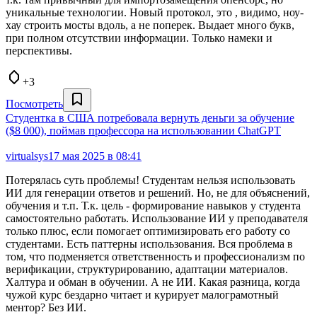
уникальные технологии. Новый протокол, это , видимо, ноу-
хау строить мосты вдоль, а не поперек. Выдает много букв,
при полном отсутствии информации. Только намеки и
перспективы.
+3
Посмотреть
Студентка в США потребовала вернуть деньги за обучение
($8 000), поймав профессора на использовании ChatGPT
virtualsys
17 мая 2025 в 08:41
Потерялась суть проблемы! Студентам нельзя использовать
ИИ для генерации ответов и решений. Но, не для объяснений,
обучения и т.п. Т.к. цель - формирование навыков у студента
самостоятельно работать. Использование ИИ у преподавателя
только плюс, если помогает оптимизировать его работу со
студентами. Есть паттерны использования. Вся проблема в
том, что подменяется ответственность и профессионализм по
верификации, структурированию, адаптации материалов.
Халтура и обман в обучении. А не ИИ. Какая разница, когда
чужой курс бездарно читает и курирует малограмотный
ментор? Без ИИ.