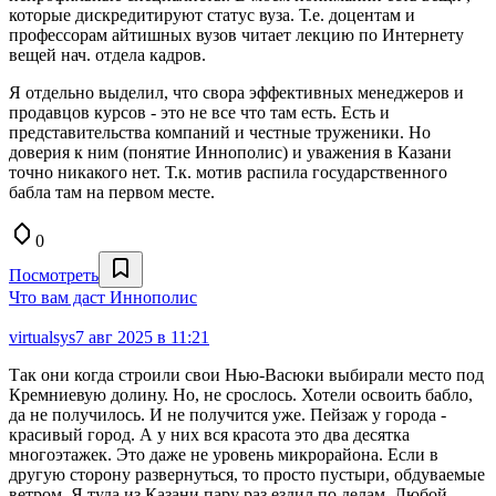
которые дискредитируют статус вуза. Т.е. доцентам и
профессорам айтишных вузов читает лекцию по Интернету
вещей нач. отдела кадров.
Я отдельно выделил, что свора эффективных менеджеров и
продавцов курсов - это не все что там есть. Есть и
представительства компаний и честные труженики. Но
доверия к ним (понятие Иннополис) и уважения в Казани
точно никакого нет. Т.к. мотив распила государственного
бабла там на первом месте.
0
Посмотреть
Что вам даст Иннополис
virtualsys
7 авг 2025 в 11:21
Так они когда строили свои Нью-Васюки выбирали место под
Кремниевую долину. Но, не срослось. Хотели освоить бабло,
да не получилось. И не получится уже. Пейзаж у города -
красивый город. А у них вся красота это два десятка
многоэтажек. Это даже не уровень микрорайона. Если в
другую сторону развернуться, то просто пустыри, обдуваемые
ветром. Я туда из Казани пару раз ездил по делам. Любой