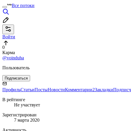
Все потоки
Войти
0
Карма
@voinduha
Пользователь
Подписаться
Профиль
Статьи
Посты
Новости
Комментарии
2
Закладки
Подписч
В рейтинге
Не участвует
Зарегистрирован
7 марта 2020
Активность