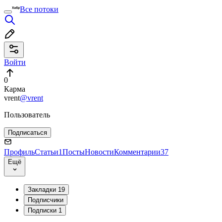
Все потоки
Войти
0
Карма
vrent
@vrent
Пользователь
Подписаться
Профиль
Статьи
1
Посты
Новости
Комментарии
37
Ещё
Закладки
19
Подписчики
Подписки
1