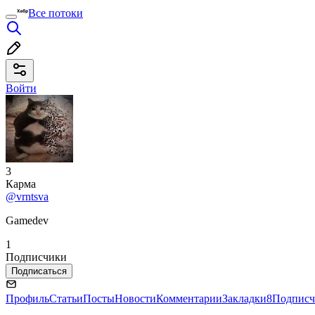
Все потоки
Войти
3
Карма
@vrntsva
Gamedev
1
Подписчики
Подписаться
Профиль
Статьи
Посты
Новости
Комментарии
Закладки
8
Подписч