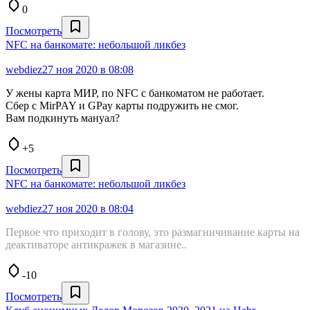
0
Посмотреть
NFC на банкомате: небольшой ликбез
webdiez
27 ноя 2020 в 08:08
У жены карта МИР, по NFC с банкоматом не работает.
Сбер с MirPAY и GPay карты подружить не смог.
Вам подкинуть мануал?
+5
Посмотреть
NFC на банкомате: небольшой ликбез
webdiez
27 ноя 2020 в 08:04
Первое что приходит в голову, это размагничивание карты на
деактиваторе антикражек в магазине..
-10
Посмотреть