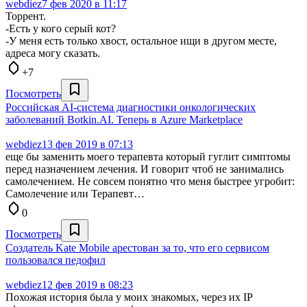
webdiez
7 фев 2020 в 11:17
Торрент.
-Есть у кого серый кот?
-У меня есть только хвост, остальное ищи в другом месте,
адреса могу сказать.
+7
Посмотреть
Российская AI-система диагностики онкологических
заболеваний Botkin.AI. Теперь в Azure Marketplace
webdiez
13 фев 2019 в 07:13
еще бы заменить моего терапевта который гуглит симптомы
перед назначением лечения. И говорит чтоб не занимались
самолечением. Не совсем понятно что меня быстрее угробит:
Самолечение или Терапевт…
0
Посмотреть
Создатель Kate Mobile арестован за то, что его сервисом
пользовался педофил
webdiez
12 фев 2019 в 08:23
Похожая история была у моих знакомых, через их IP