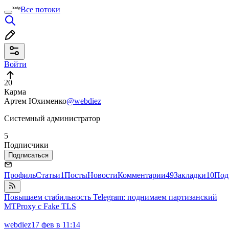
Все потоки
Войти
20
Карма
Артем Юхименко
@webdiez
Системный администратор
5
Подписчики
Подписаться
Профиль
Статьи
1
Посты
Новости
Комментарии
49
Закладки
10
Под
Повышаем стабильность Telegram: поднимаем партизанский
MTProxy с Fake TLS
webdiez
17 фев в 11:14