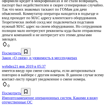
оформили кредит в микрофинансах и не стали возвращать,
паспорт был недействителен и скорее сгенерирован случайно.
Так что моих знакомых таскают по ГОМам для дачи
объяснений. Коммутатор оператора находится в подъезде и
вход проходит по MAC адресу клиентского оборудования.
Теоретически любой сосед мог подключиться подставив
нужный MAC адрес на своем оборудовании. Но сотрудников
полиции мало интересуют реквизиты куда были отправлены
деньги компанией и не интересует кто этими деньгами
завладел.
0
Посмотреть
Закон «О связи» и уязвимость в мессенджерах
webdiez
21 янв 2019 в 05:37
имеется введу при смене сим-карты, если авторизоваться
повторно в вайбере с другим номером. В данном случае всему
контакт-листу придет уведомление о смене номера.
0
Посмотреть
Импортозамещение операционных систем. Какими я вижу
отечественные ОС