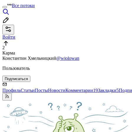
Все потоки
Войти
2
Карма
Константин Хмельницкий
@wiolowan
Пользователь
Подписаться
Профиль
Статьи
Посты
Новости
Комментарии
19
Закладки
5
Подпи