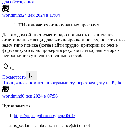
для обсуждения
worldmind
24 дек 2024 в 17:04
1. ИИ отличается от нормальных программ
Да, это другой инструмент, надо понимать ограничения,
ответственные вещи доверять нейронкам нельзя, но есть класс
задач типо поиска (когда найти трудно, критерии не очень
формализуются, но проверить результат легко) для которых
нейронки по сути единственный способ.
+1
Посмотреть
Что нужно запомнить программисту, переходящему на Python
worldmind
6 дек 2024 в 07:56
Чуток заметок
https://peps.python.org/pep-0661/
is_scalar = lambda x: isinstance(str) or not