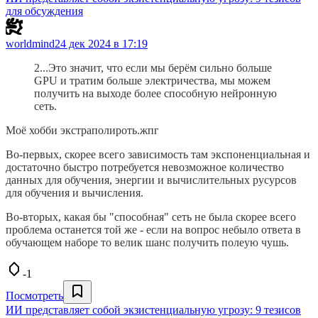
для обсуждения
worldmind
24 дек 2024 в 17:19
2...Это значит, что если мы берём сильно больше
GPU и тратим больше электричества, мы можем
получить на выходе более способную нейронную
сеть.
Моё хобби экстраполироть.жпг
Во-первых, скорее всего зависимость там экспоненциальная и
достаточно быстро потребуется невозможное количество
данных для обучения, энергии и вычислительных русурсов
для обучения и вычисления.
Во-вторых, какая бы "способная" сеть не была скорее всего
проблема останется той же - если на вопрос небыло ответа в
обучающем наборе то велик шанс получить полеую чушь.
-1
Посмотреть
ИИ представляет собой экзистенциальную угрозу: 9 тезисов