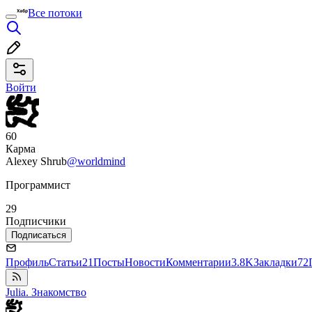
Все потоки
Войти
60
Карма
Alexey Shrub
@worldmind
Программист
29
Подписчики
Подписаться
Профиль
Статьи
21
Посты
Новости
Комментарии
3.8K
Закладки
72
Julia. Знакомство