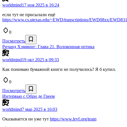
worldmind
17 ноя 2025 в 16:24
если тут не присылали ещё
https://www.cs.utexas.edu/~EWD/transcriptions/EWD08xx/EWD831
0
Посмотреть
Ричард Хэмминг: Глава 21. Волоконная оптика
worldmind
19 окт 2025 в 09:33
Как понимаю бумажной книги не получилось? Я б купил.
0
Посмотреть
Интервью с Обри де Греем
worldmind
7 мар 2025 в 16:03
Оказывается он уже тут
https://www.levf.org/team