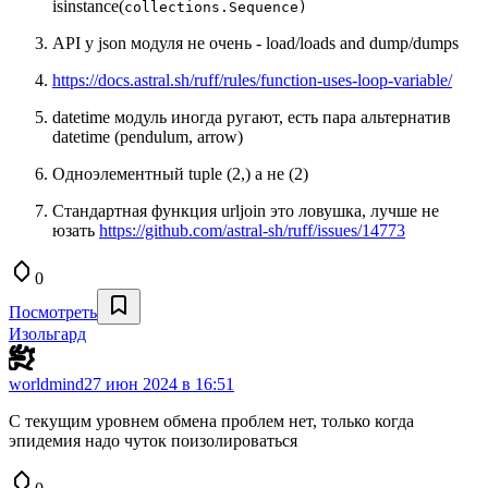
isinstance(
collections.Sequence)
API у json модуля не очень - load/loads and dump/dumps
https://docs.astral.sh/ruff/rules/function-uses-loop-variable/
datetime модуль иногда ругают, есть пара альтернатив
datetime (pendulum, arrow)
Одноэлементный tuple (2,) а не (2)
Стандартная функция urljoin это ловушка, лучше не
юзать
https://github.com/astral-sh/ruff/issues/14773
0
Посмотреть
Изольгард
worldmind
27 июн 2024 в 16:51
С текущим уровнем обмена проблем нет, только когда
эпидемия надо чуток поизолироваться