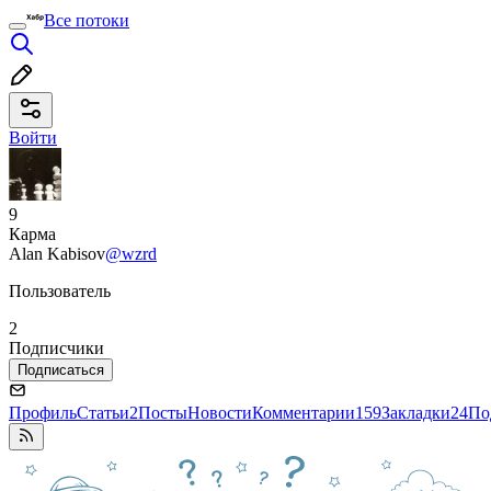
Все потоки
Войти
9
Карма
Alan Kabisov
@wzrd
Пользователь
2
Подписчики
Подписаться
Профиль
Статьи
2
Посты
Новости
Комментарии
159
Закладки
24
По