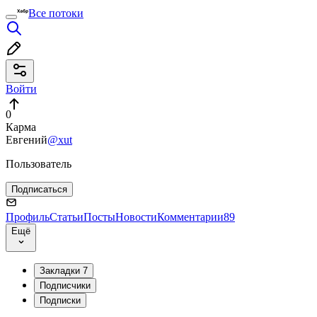
Все потоки
Войти
0
Карма
Евгений
@xut
Пользователь
Подписаться
Профиль
Статьи
Посты
Новости
Комментарии
89
Ещё
Закладки
7
Подписчики
Подписки