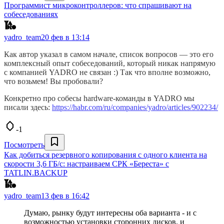
Программист микроконтроллеров: что спрашивают на
собеседованиях
yadro_team
20 фев в 13:14
Как автор указал в самом начале, список вопросов — это его
комплексный опыт собеседований, который никак напрямую
с компанией YADRO не связан :) Так что вполне возможно,
что возьмем! Вы пробовали?
Конкретно про собесы hardware-команды в YADRO мы
писали здесь:
https://habr.com/ru/companies/yadro/articles/902234/
-1
Посмотреть
Как добиться резервного копирования с одного клиента на
скорости 3,6 ГБ/c: настраиваем СРК «Береста» c
TATLIN.BACKUP
yadro_team
13 фев в 16:42
Думаю, рынку будут интересны оба варианта - и с
возможностью установки сторонних дисков, и