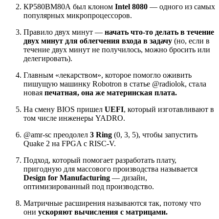
КР580ВМ80А был клоном
Intel 8080
— одного из самых
популярных микропроцессоров.
Правило двух минут —
начать что-то делать в течение
двух минут для облегчения входа в задачу
(но, если в
течение двух минут не получилось, можно бросить или
делегировать).
Главным «лекарством», которое помогло оживить
пишущую машинку Robotron в статье @radiolok, стала
новая
печатная, она же материнская плата.
На смену BIOS пришел
UEFI
, который изготавливают в
том числе инженеры YADRO.
@amr-sc преодолел
3 Ring
(0, 3, 5), чтобы запустить
Quake 2 на FPGA с RISC-V.
Подход, который помогает разработать плату,
пригодную для массового производства называется
Design for Manufacturing
— дизайн,
оптимизированный под производство.
Матричные расширения называются так, потому что
они
ускоряют вычисления с матрицами.