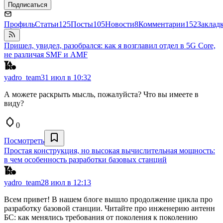
Подписаться
Профиль
Статьи
125
Посты
105
Новости
8
Комментарии
152
Заклад
Пришел, увидел, разобрался: как я возглавил отдел в 5G Core,
не различая SMF и AMF
yadro_team
31 июл в 10:32
А можете раскрыть мысль, пожалуйста? Что вы имеете в
виду?
0
Посмотреть
Простая конструкция, но высокая вычислительная мощность:
в чем особенность разработки базовых станций
yadro_team
28 июл в 12:13
Всем привет! В нашем блоге вышло продолжение цикла про
разработку базовой станции. Читайте про инженерию антенн
БС: как менялись требования от поколения к поколению