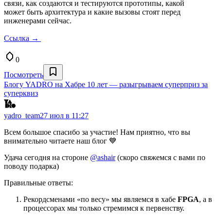
связи, как создаются и тестируются прототипы, какой
может быть архитектура и какие вызовы стоят перед
инженерами сейчас.
Ссылка →
0
Посмотреть
Блогу YADRO на Хабре 10 лет — разыгрываем суперприз за
суперквиз
yadro_team
27 июл в 11:27
Всем большое спасибо за участие! Нам приятно, что вы
внимательно читаете наш блог 💙
Удача сегодня на стороне
@ashair
(скоро свяжемся с вами по
поводу подарка)
Правильные ответы:
Рекордсменами «по весу» мы являемся в хабе
FPGA
, а в
процессорах мы только стремимся к первенству.