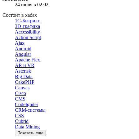
24 июля в 02:02
Состоит в хабах
1С-Битрикс
3D-графика
Accessibility
Action Script
Ajax
Android
Angular
Apache Flex
AR и VR
Asterisk
Big Data
CakePHP
Canvas
Cisco
CMS
CodeIgniter
CRM-системы
CSS
Cubrid
Data Mining
Показать еще