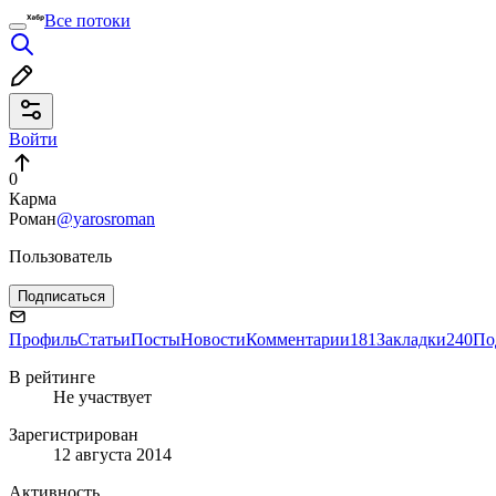
Все потоки
Войти
0
Карма
Роман
@yarosroman
Пользователь
Подписаться
Профиль
Статьи
Посты
Новости
Комментарии
181
Закладки
240
По
В рейтинге
Не участвует
Зарегистрирован
12 августа 2014
Активность