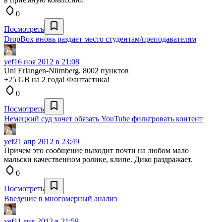
0
Посмотреть
DropBox вновь раздает место студентам/преподавателям
yef
16 ноя 2012 в 21:08
Uni Erlangen-Nürnberg, 8002 пунктов
+25 GB на 2 года! Фантастика!
0
Посмотреть
Немецкий суд хочет обязать YouTube фильтровать контент
yef
21 апр 2012 в 23:49
Причем это сообщение выходит почти на любом мало
мальски качественном ролике, клипе. Дико раздражает.
0
Посмотреть
Введение в многомерный анализ
yef
11 янв 2012 в 21:58