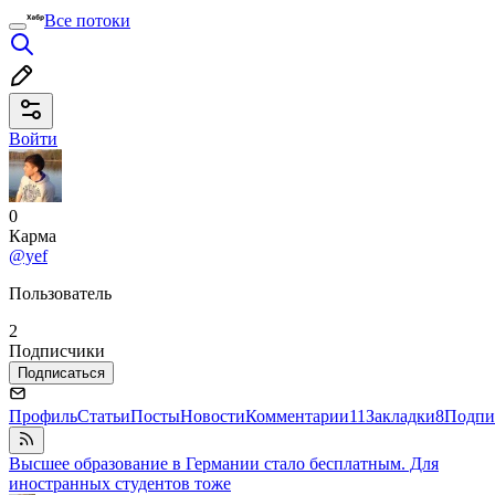
Все потоки
Войти
0
Карма
@yef
Пользователь
2
Подписчики
Подписаться
Профиль
Статьи
Посты
Новости
Комментарии
11
Закладки
8
Подпи
Высшее образование в Германии стало бесплатным. Для
иностранных студентов тоже