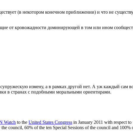
уществует (в некотором конечном приближении) и что не существ
исящие от кровожадности доминирующей в том или ином сообщес
супружескую измену, а в рамках другой нет. А уж каждый сам вол
ики в странах с подобными моральными ориентирами.
N Watch
to the
United States Congress
in January 2011 with respect to
e council, 60% of the ten Special Sessions of the council and 100% of t