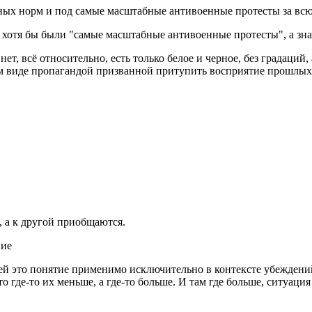
ых норм и под самые масштабные антивоенные протесты за всю
ае хотя бы были "самые масштабные антивоенные протесты", а зна
ет, всё относительно, есть только белое и черное, без градаций,
истом виде пропагандой призванной притупить восприятие прошлы
, а к другой приобщаются.
ние
й это понятие применимо исключительно в контексте убеждений 
о где-то их меньше, а где-то больше. И там где больше, ситуаци