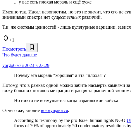
... у вас есть плохая мораль и ещё хуже
Именно так. Идеал невоплотим, но это не значит, что его не с
значениями спектра нет
существенных
различий.
Т.н. же системы ценностей - лишь культурные вариации, зав
+1
Посмотреть
Что будет дальше
yorgo
6 мая 2023 в 23:29
Почему эта мораль "хорошая" а эта "плохая"?
Потому, что в рамках одной можно забить насмерть камнями за 
вижу больших потоков миграции и расцвета рыночной эконом
Но никто не возмущается когда израильские войска
Отчего же, вполне
возмущаются
:
According to testimony by the pro-Israel human rights NGO
U
focus of 70% of approximately 50 condemnatory resolutions by th