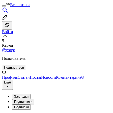
Все потоки
Войти
5
Карма
@yorgo
Пользователь
Подписаться
Профиль
Статьи
Посты
Новости
Комментарии
93
Ещё
Закладки
Подписчики
Подписки