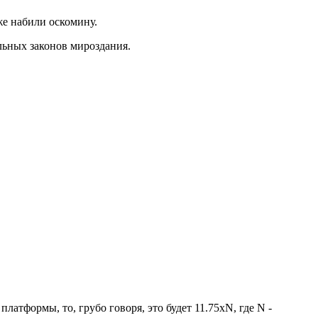
же набили оскомину.
ьных законов мироздания.
латформы, то, грубо говоря, это будет 11.75хN, где N -