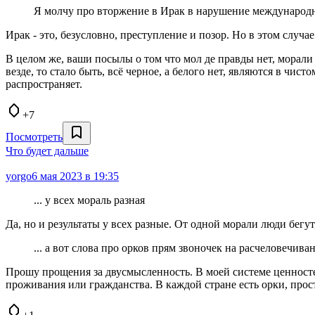
Я молчу про вторжение в Ирак в нарушение международн
Ирак - это, безусловно, преступление и позор. Но в этом случ
В целом же, ваши посылы о том что мол де правды нет, морали н
везде, то стало быть, всё черное, а белого нет, являются в ч
распространяет.
+7
Посмотреть
Что будет дальше
yorgo
6 мая 2023 в 19:35
... у всех мораль разная
Да, но и результаты у всех разные. От одной морали люди бегут
... а вот слова про орков прям звоночек на расчеловечива
Прошу прощения за двусмысленность. В моей системе ценносте
проживания или гражданства. В каждой стране есть орки, прост