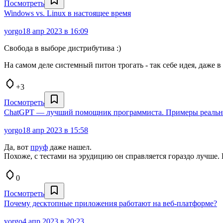
Посмотреть
Windows vs. Linux в настоящее время
yorgo
18 апр 2023 в 16:09
Свобода в выборе дистрибутива :)
На самом деле системный питон трогать - так себе идея, даже в 
+3
Посмотреть
ChatGPT — лучший помощник программиста. Примеры реальны
yorgo
18 апр 2023 в 15:58
Да, вот
пруф
даже нашел.
Похоже, с тестами на эрудицию он справляется гораздо лучше. 
0
Посмотреть
Почему десктопные приложения работают на веб-платформе?
yorgo
4 апр 2023 в 20:23