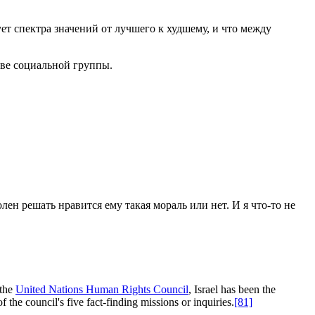
ует спектра значений от лучшего к худшему, и что между
тве социальной группы.
ен решать нравится ему такая мораль или нет. И я что-то не
 the
United Nations Human Rights Council
, Israel has been the
he council's five fact-finding missions or inquiries.
[81]