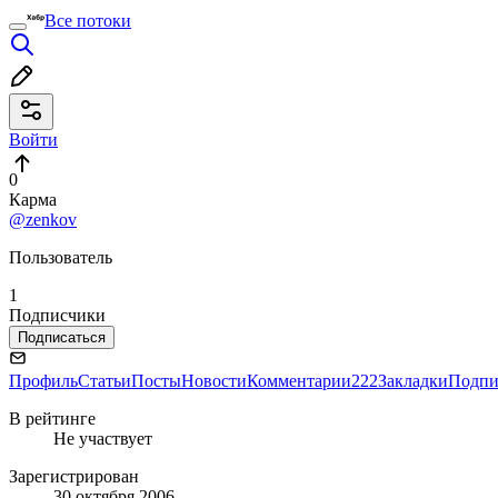
Все потоки
Войти
0
Карма
@zenkov
Пользователь
1
Подписчики
Подписаться
Профиль
Статьи
Посты
Новости
Комментарии
222
Закладки
Подпи
В рейтинге
Не участвует
Зарегистрирован
30 октября 2006