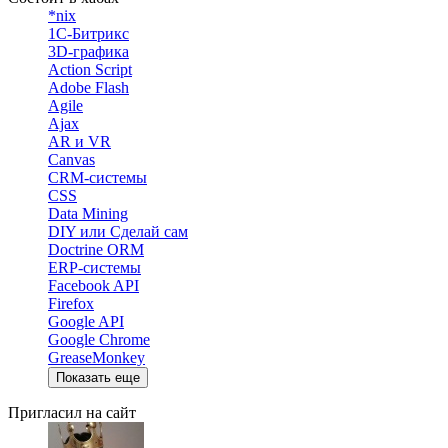
*nix
1С-Битрикс
3D-графика
Action Script
Adobe Flash
Agile
Ajax
AR и VR
Canvas
CRM-системы
CSS
Data Mining
DIY или Сделай сам
Doctrine ORM
ERP-системы
Facebook API
Firefox
Google API
Google Chrome
GreaseMonkey
Показать еще
Пригласил на сайт