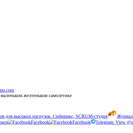
-app.com
а маленьком желтеньком самолетике
исов для высоких нагрузок. Сибирикс, SCRUM-студия
Журнал 
haos
Facebook
Facebook
Telegram: View @si