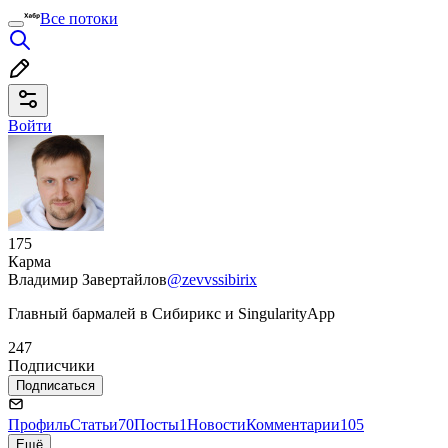
Все потоки
Войти
175
Карма
Владимир Завертайлов
@zevvssibirix
Главный бармалей в Сибирикс и SingularityApp
247
Подписчики
Подписаться
Профиль
Статьи
70
Посты
1
Новости
Комментарии
105
Ещё