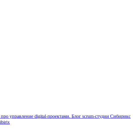
про управление digital-проектами. Блог scrum-студии Сибирикс
birix