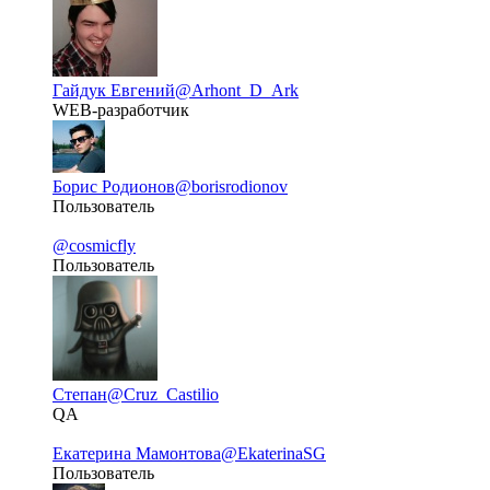
Гайдук Евгений
@Arhont_D_Ark
WEB-разработчик
Борис Родионов
@borisrodionov
Пользователь
@cosmicfly
Пользователь
Степан
@Cruz_Castilio
QA
Екатерина Мамонтова
@EkaterinaSG
Пользователь