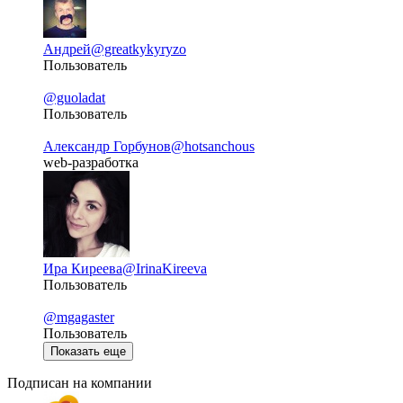
Андрей
@greatkykyryzo
Пользователь
@guoladat
Пользователь
Александр Горбунов
@hotsanchous
web-разработка
Ира Киреева
@IrinaKireeva
Пользователь
@mgagaster
Пользователь
Показать еще
Подписан на компании