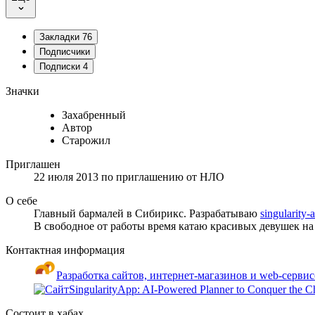
Закладки
76
Подписчики
Подписки
4
Значки
Захабренный
Автор
Старожил
Приглашен
22 июля 2013
по приглашению от
НЛО
О себе
Главный бармалей в Сибирикс. Разрабатываю
singularity
В свободное от работы время катаю красивых девушек н
Контактная информация
Разработка сайтов, интернет-магазинов и web-серв
SingularityApp: AI-Powered Planner to Conquer the C
Состоит в хабах