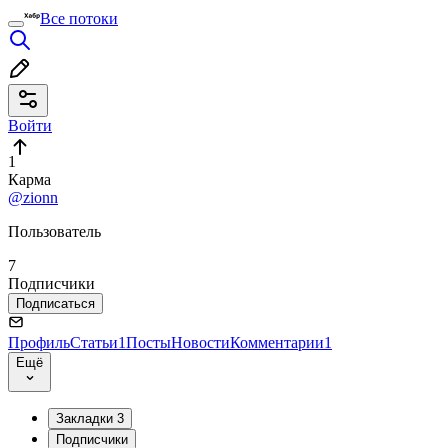
Все потоки
Войти
1
Карма
@zionn
Пользователь
7
Подписчики
Подписаться
Профиль
Статьи
1
Посты
Новости
Комментарии
1
Ещё
Закладки
3
Подписчики