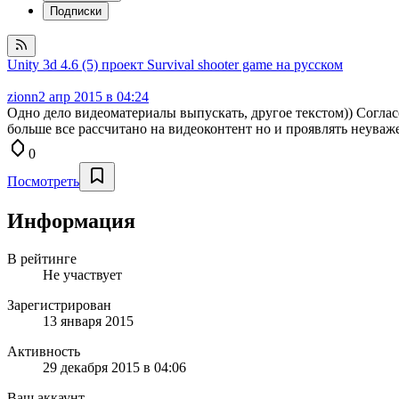
Подписки
Unity 3d 4.6 (5) проект Survival shooter game на русском
zionn
2 апр 2015 в 04:24
Одно дело видеоматериалы выпускать, другое текстом)) Соглас
больше все рассчитано на видеоконтент но и проявлять неуваже
0
Посмотреть
Информация
В рейтинге
Не участвует
Зарегистрирован
13 января 2015
Активность
29 декабря 2015 в 04:06
Ваш аккаунт