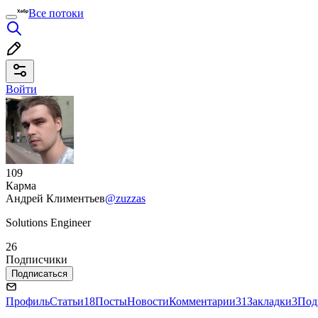
Все потоки
Войти
109
Карма
Андрей Климентьев
@zuzzas
Solutions Engineer
26
Подписчики
Подписаться
Профиль
Статьи
18
Посты
Новости
Комментарии
31
Закладки
3
Под