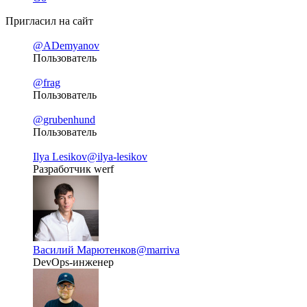
Пригласил на сайт
@ADemyanov
Пользователь
@frag
Пользователь
@grubenhund
Пользователь
Ilya Lesikov
@ilya-lesikov
Разработчик werf
Василий Марютенков
@marriva
DevOps-инженер