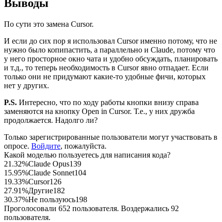
Выводы
По сути это замена Cursor.
И если до сих пор я использовал Cursor именно потому, что не
нужно было копипастить, а параллельно и Claude, потому что
у него просторное окно чата и удобно обсуждать, планировать
и т.д., то теперь необходимость в Cursor явно отпадает. Если
только они не придумают какие-то удобные фичи, которых
нет у других.
P.S.
Интересно, что по ходу работы кнопки внизу справа
заменяются на кнопку Open in Cursor. Т.е., у них дружба
продолжается. Надолго ли?
Только зарегистрированные пользователи могут участвовать в
опросе.
Войдите
, пожалуйста.
Какой моделью пользуетесь для написания кода?
21.32%
Claude Opus
139
15.95%
Claude Sonnet
104
19.33%
Cursor
126
27.91%
Другие
182
30.37%
Не пользуюсь
198
Проголосовали 652 пользователя. Воздержались 92
пользователя.