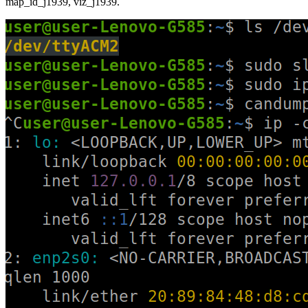
map_id_j1939, viz_j1939.