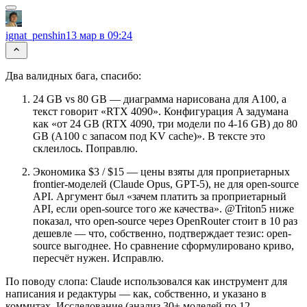
ignat_penshin
13 мар в 09:24
Два валидных бага, спасибо:
24 GB vs 80 GB — диаграмма нарисована для A100, а
текст говорит «RTX 4090». Конфигурация A задумана
как «от 24 GB (RTX 4090, три модели по 4-16 GB) до 80
GB (A100 с запасом под KV cache)». В тексте это
склеилось. Поправлю.
Экономика $3 / $15 — цены взяты для проприетарных
frontier-моделей (Claude Opus, GPT-5), не для open-source
API. Аргумент был «зачем платить за проприетарный
API, если open-source того же качества». @Triton5 ниже
показал, что open-source через OpenRouter стоит в 10 раз
дешевле — что, собственно, подтверждает тезис: open-
source выгоднее. Но сравнение сформулировано криво,
пересчёт нужен. Исправлю.
По поводу слопа: Claude использовался как инструмент для
написания и редактуры — как, собственно, и указано в
коммитах. Исследование (анализ 30+ моделей по 12