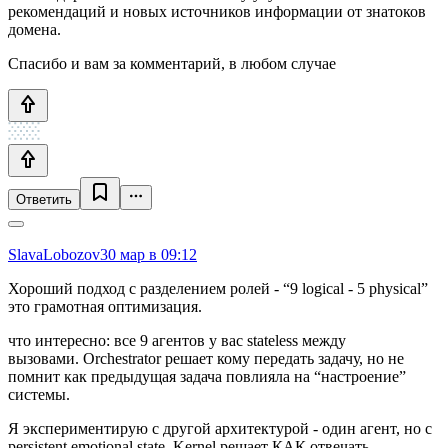
рекомендаций и новых источников информации от знатоков
домена.
Спасибо и вам за комментарий, в любом случае
Ответить
SlavaLobozov
30 мар в 09:12
Хороший подход с разделением ролей - “9 logical - 5 physical”
это грамотная оптимизация.
что интересно: все 9 агентов у вас stateless между
вызовами. Orchestrator решает кому передать задачу, но не
помнит как предыдущая задача повлияла на “настроение”
системы.
Я экспериментирую с другой архитектурой - один агент, но с
persistent emotional state. Kernel решает КАК отвечать