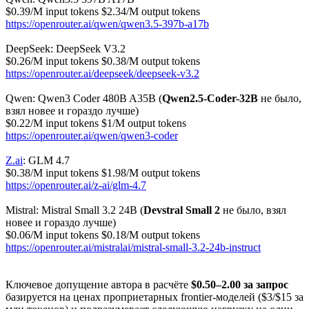
$0.39/M input tokens $2.34/M output tokens
https://openrouter.ai/qwen/qwen3.5-397b-a17b
DeepSeek: DeepSeek V3.2
$0.26/M input tokens $0.38/M output tokens
https://openrouter.ai/deepseek/deepseek-v3.2
Qwen: Qwen3 Coder 480B A35B (
Qwen2.5-Coder-32B
не было,
взял новее и гораздо лучше)
$0.22/M input tokens $1/M output tokens
https://openrouter.ai/qwen/qwen3-coder
Z.ai
: GLM 4.7
$0.38/M input tokens $1.98/M output tokens
https://openrouter.ai/z-ai/glm-4.7
Mistral: Mistral Small 3.2 24B (
Devstral Small 2
не было, взял
новее и гораздо лучше)
$0.06/M input tokens $0.18/M output tokens
https://openrouter.ai/mistralai/mistral-small-3.2-24b-instruct
Ключевое допущение автора в расчёте
$0.50–2.00 за запрос
базируется на ценах проприетарных frontier-моделей ($3/$15 за