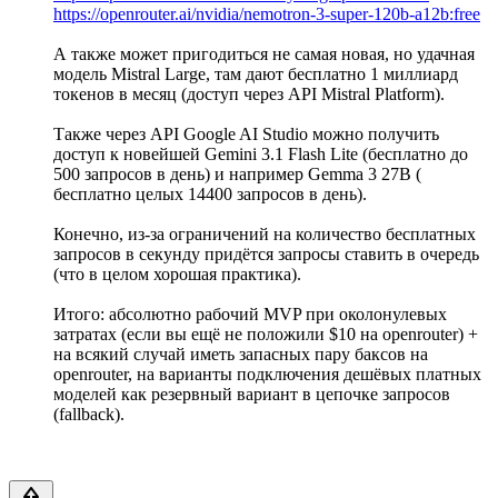
https://openrouter.ai/nvidia/nemotron-3-super-120b-a12b:free
А также может пригодиться не самая новая, но удачная
модель Mistral Large, там дают бесплатно 1 миллиард
токенов в месяц (доступ через API Mistral Platform).
Также через API Google AI Studio можно получить
доступ к новейшей Gemini 3.1 Flash Lite (бесплатно до
500 запросов в день) и например Gemma 3 27B (
бесплатно целых 14400 запросов в день).
Конечно, из-за ограничений на количество бесплатных
запросов в секунду придётся запросы ставить в очередь
(что в целом хорошая практика).
Итого: абсолютно рабочий MVP при околонулевых
затратах (если вы ещё не положили $10 на opеnrouter) +
на всякий случай иметь запасных пару баксов на
opеnrouter, на варианты подключения дешёвых платных
моделей как резервный вариант в цепочке запросов
(fallback).