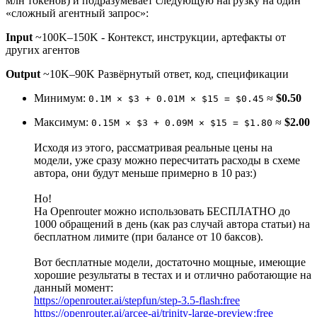
млн токенов) и подразумевает следующую нагрузку на один
«сложный агентный запрос»:
Input
~100K–150K - Контекст, инструкции, артефакты от
других агентов
Output
~10K–90K Развёрнутый ответ, код, спецификации
Минимум:
≈
$0.50
0.1M × $3 + 0.01M × $15 = $0.45
Максимум:
≈
$2.00
0.15M × $3 + 0.09M × $15 = $1.80
Исходя из этого, рассматривая реальные цены на
модели, уже сразу можно пересчитать расходы в схеме
автора, они будут меньше примерно в 10 раз:)
Но!
На Openrouter можно использовать БЕСПЛАТНО до
1000 обращений в день (как раз случай автора статьи) на
бесплатном лимите (при балансе от 10 баксов).
Вот бесплатные модели, достаточно мощные, имеющие
хорошие результаты в тестах и и отлично работающие на
данный момент:
https://openrouter.ai/stepfun/step-3.5-flash:free
https://openrouter.ai/arcee-ai/trinity-large-preview:free