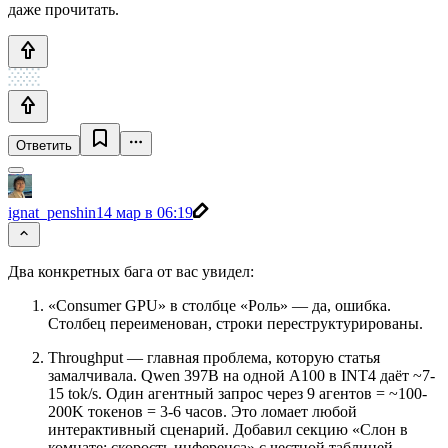
даже прочитать.
Ответить
ignat_penshin
14 мар в 06:19
Два конкретных бага от вас увидел:
«Consumer GPU» в столбце «Роль» — да, ошибка.
Столбец переименован, строки переструктурированы.
Throughput — главная проблема, которую статья
замалчивала. Qwen 397B на одной A100 в INT4 даёт ~7-
15 tok/s. Один агентный запрос через 9 агентов = ~100-
200K токенов = 3-6 часов. Это ломает любой
интерактивный сценарий. Добавил секцию «Слон в
комнате: скорость инференса» с честной таблицей