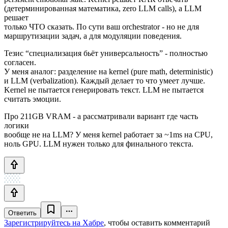
(детерминированная математика, zero LLM calls), а LLM
решает
только ЧТО сказать. По сути ваш orchestrator - но не для
маршрутизации задач, а для модуляции поведения.
Тезис “специализация бьёт универсальность” - полностью
согласен.
У меня аналог: разделение на kernel (pure math, deterministic)
и LLM (verbalization). Каждый делает то что умеет лучше.
Kernel не пытается генерировать текст. LLM не пытается
считать эмоции.
Про 211GB VRAM - а рассматривали вариант где часть
логики
вообще не на LLM? У меня kernel работает за ~1ms на CPU,
ноль GPU. LLM нужен только для финального текста.
Ответить
Зарегистрируйтесь на Хабре
, чтобы оставить комментарий