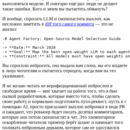
выполняться модели. Я повторю ещё раз: люди не делают
такие ошибки. Кого и зачем вы пытаетесь обмануть?
И вообще, спросить LLM и скопипастить выхлоп, как
несложно заметить в
diff того самого коммита
— это не
анализ:
-# Agent Factory: Open-Source Model Selection Guide

-

-> **Date:** March 2026

-> **Goal:** Map the best open-weight LLM to each agent
Вы спросили нейросеть, она выдала вам слопа, вы его кидаете
в лицо читателям и пытаетесь отрицать, когда вам на это
указывают.
Я не желаю читать не верифицированный нейрослоп в
свободное время — мне хватает на работе того, что я бью
палкой разработчиков, которые вместо того, чтобы сделать
свою работу и нормально подготовить пулл-реквест, пусть и с
помощью AI, просто присылают выхлоп нейронки в виде PR
и ожидают, что ревьюер будет писать десятки комментариев,
которые они потом скопипастят в чат. Это элементарное
оскорбление читателя: промтер берёт шланг и начинает того
поливать нейронным дерьмом, которое сам не удосужился