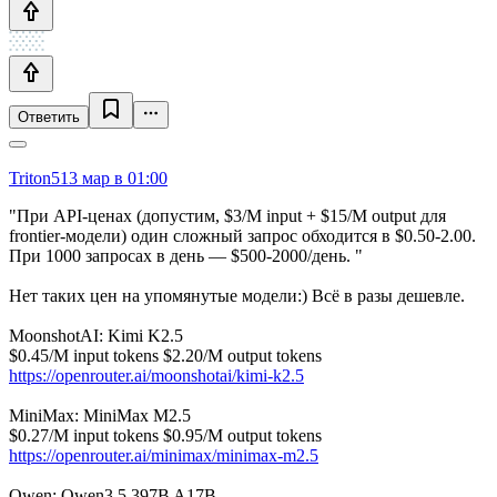
Ответить
Triton5
13 мар в 01:00
"При API-ценах (допустим, $3/M input + $15/M output для
frontier-модели) один сложный запрос обходится в $0.50-2.00.
При 1000 запросах в день — $500-2000/день. "
Нет таких цен на упомянутые модели:) Всё в разы дешевле.
MoonshotAI: Kimi K2.5
$0.45/M input tokens $2.20/M output tokens
https://openrouter.ai/moonshotai/kimi-k2.5
MiniMax: MiniMax M2.5
$0.27/M input tokens $0.95/M output tokens
https://openrouter.ai/minimax/minimax-m2.5
Qwen: Qwen3.5 397B A17B