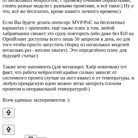
от нескольких нейросетей, с промежуточными обработками,
гонять разные модели с разными промтами, и всё такое:) Ну а
что, всё же бесплатно, кроме нашего личного времени:)
Если Вы будете делать опенсорс MVP/PoC на бесплатных
вариантах с openrouter, ещё также плюс в том, любой
хабравчанин сможет это сразу повторить (ибо даже без $10 на
OpenRouter доступны всего лишь 50 запросов в день, но для
того чтобы просто запустить сборку из нескольких моделей
несколько раз - вполне хватит). Это определённо плюс для
будущей статьи:)
Также хочу напомнить (для читающих Хабр новичков) тот
факт, что работа нейросетей крайне сильно зависят от
системного промта (лучше на англ языке) и от температуры, и
любую прекрасную идею можно легко запороть плохим
промтом и неправильной температурой:)
Всем удачных экспериментов :)