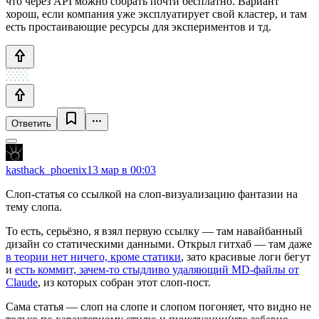
что через API можно собрать почти бесплатно. Вариант
хорош, если компания уже эксплуатирует свой кластер, и там
есть простаивающие ресурсы для экспериментов и тд.
Ответить
kasthack_phoenix
13 мар в 00:03
Слоп-статья со ссылкой на слоп-визуализацию фантазии на
тему слопа.
То есть, серьёзно, я взял первую ссылку — там навайбанный
дизайн со статическими данными. Открыл гитхаб — там даже
в теории нет ничего, кроме статики
, зато красивые логи бегут
и
есть коммит, зачем-то стыдливо удаляющий MD-файлы от
Claude
, из которых собран этот слоп-пост.
Сама статья — слоп на слопе и слопом погоняет, что видно не