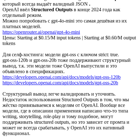
который всегда выдаёт валидный JSON
.
OpenAI ввёл
Structured Outputs
в конце 2024 года как
отдельный режим.
Можно попробовать с gpt-4o-mini это самая дешёвая из их
платных моделей.
https://openrouter.ai/openai/gpt-4o-mini
Цены: Starting at $0.15/M input tokens | Starting at $0.60/M output
tokens
Для селф-хостинга: модели gpt-oss с ключом strict: true.
gpt-oss-120b и gpt-oss-20b тоже поддерживают структурный
вывод, т.к. эти модели тоже OpenAI выпустили и это
объявлено в спецификациях.
https://developers.openai.com/api/docs/models/gpt-oss-120b
https://developers.openai.com/api/docs/models/gpt-oss-20b
Структурный вывод легче валидировать и уточнять.
Недостаток использования Structured Outputs в том, что мы
жёстко привязываемся к моделям от OpenAI. Вообще все
модели, где в описании применения написано что-то типа
writing, storytelling, role-play и тому подобное, могут
поддерживать structured outputs, но это зависит от промта и
может не всегда срабатывать, у OpenAI это их нативный
функционал.