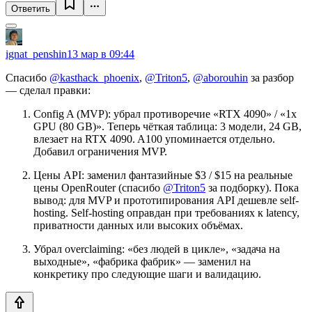
Ответить
ignat_penshin
13 мар в 09:44
Спасибо
@kasthack_phoenix
,
@Triton5
,
@aborouhin
за разбор
— сделал правки:
Config A (MVP): убрал противоречие «RTX 4090» / «1x
GPU (80 GB)». Теперь чёткая таблица: 3 модели, 24 GB,
влезает на RTX 4090. A100 упоминается отдельно.
Добавил ограничения MVP.
Цены API: заменил фантазийные $3 / $15 на реальные
цены OpenRouter (спасибо
@Triton5
за подборку). Пока
вывод: для MVP и прототипирования API дешевле self-
hosting. Self-hosting оправдан при требованиях к latency,
приватности данных или высоких объёмах.
Убрал overclaiming: «без людей в цикле», «задача на
выходные», «фабрика фабрик» — заменил на
конкретику про следующие шаги и валидацию.