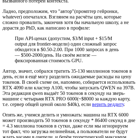
вызванного потерей контекста.
Ладно, предположим, что "автор"(промптер гейронки,
whatever) опечатался. Взглянем на расчёты цен, которые
сложно провалить, закончив хотя бы начальную школу, а не
дорастя до PhD, как написано в профиле:
При API-ценах (допустим, $3/M input + $15/M
output для frontier-модели) один сложный запрос
обходится в $0.50-2.00. При 1000 запросах в день
— $500-2000/день. На своём железе —
фиксированная стоимость GPU.
Автор, значит, собрался тратить 35-130 миллионов токенов в
день, если я ещё могу разделить ожидаемые расходы на цену
токенов. В своей схеме он, напомню, собирается использовать
RTX 4090 или кластер A100, чтобы запускать QWEN на 397B.
Эта редакция qwen выдаёт 50 токенов в секунду на зверь-
машине с четырьмя RTX PRO 6000(~$8000 за каждую карту,
т.е. сервер общей ценой около $40k), если
верить реддиту
.
Опять же, учимся делить и умножать: машина на RTX 6000
может производить 50 токенов в секунду * 86400 секунд в дне
= 4.3 миллиона токенов в сутки, даже если мы игнорируем
тот факт, что загрузка нелинейная, а пользователи не будут
ждать часами в очереди, и берём теоретический максимум.