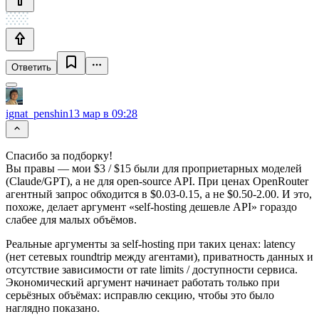
Ответить
ignat_penshin
13 мар в 09:28
Cпасибо за подборку!
Вы правы — мои $3 / $15 были для проприетарных моделей
(Claude/GPT), а не для open-source API. При ценах OpenRouter
агентный запрос обходится в $0.03-0.15, а не $0.50-2.00. И это,
похоже, делает аргумент «self-hosting дешевле API» гораздо
слабее для малых объёмов.
Реальные аргументы за self-hosting при таких ценах: latency
(нет сетевых roundtrip между агентами), приватность данных и
отсутствие зависимости от rate limits / доступности сервиса.
Экономический аргумент начинает работать только при
серьёзных объёмах: исправлю секцию, чтобы это было
наглядно показано.