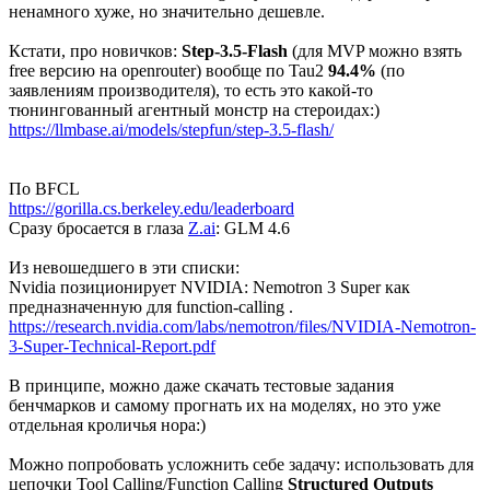
ненамного хуже, но значительно дешевле.
Кстати, про новичков:
Step-3.5-Flash
(для MVP можно взять
free версию на openrouter) вообще по Tau2
94.4%
(по
заявлениям производителя), то есть это какой-то
тюнингованный агентный монстр на стероидах:)
https://llmbase.ai/models/stepfun/step-3.5-flash/
По BFCL
https://gorilla.cs.berkeley.edu/leaderboard
Сразу бросается в глаза
Z.ai
: GLM 4.6
Из невошедшего в эти списки:
Nvidia позиционирует NVIDIA: Nemotron 3 Super как
предназначенную для function-calling .
https://research.nvidia.com/labs/nemotron/files/NVIDIA-Nemotron-
3-Super-Technical-Report.pdf
В принципе, можно даже скачать тестовые задания
бенчмарков и самому прогнать их на моделях, но это уже
отдельная кроличья нора:)
Можно попробовать усложнить себе задачу: использовать для
цепочки Tool Calling/Function Calling
Structured Outputs