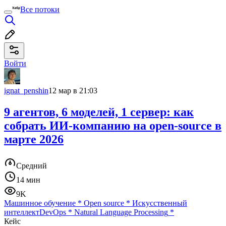
Все потоки
Войти
ignat_penshin
12 мар в 21:03
9 агентов, 6 моделей, 1 сервер: как
собрать ИИ-компанию на open-source в
марте 2026
Средний
14 мин
9K
Машинное обучение
*
Open source
*
Искусственный
интеллект
DevOps
*
Natural Language Processing
*
Кейс