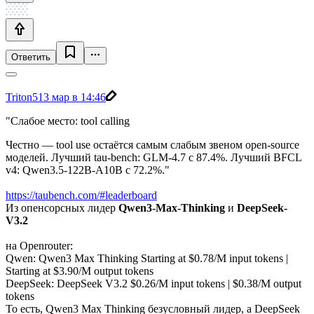
Ответить
Triton5
13 мар в 14:46
"Слабое место: tool calling
Честно — tool use остаётся самым слабым звеном open-source
моделей. Лучший tau-bench: GLM-4.7 с 87.4%. Лучший BFCL
v4: Qwen3.5-122B-A10B с 72.2%."
https://taubench.com/#leaderboard
Из опенсорсных лидер
Qwen3-Max-Thinking
и
DeepSeek-
V3.2
на Openrouter:
Qwen: Qwen3 Max Thinking Starting at $0.78/M input tokens |
Starting at $3.90/M output tokens
DeepSeek: DeepSeek V3.2 $0.26/M input tokens | $0.38/M output
tokens
То есть, Qwen3 Max Thinking безусловный лидер, а DeepSeek