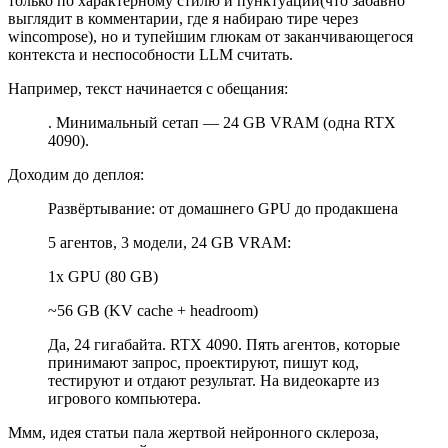
только по характерному стилю и пунктуации(что забавно
выглядит в комментарии, где я набираю тире через
wincompose), но и тупейшим глюкам от заканчивающегося
контекста и неспособности LLM считать.
Например, текст начинается с обещания:
. Минимальный сетап — 24 GB VRAM (одна RTX
4090).
Доходим до деплоя:
Развёртывание: от домашнего GPU до продакшена
5 агентов, 3 модели, 24 GB VRAM:
1x GPU (80 GB)
~56 GB (KV cache + headroom)
Да, 24 гигабайта. RTX 4090. Пять агентов, которые
принимают запрос, проектируют, пишут код,
тестируют и отдают результат. На видеокарте из
игрового компьютера.
Ммм, идея статьи пала жертвой нейронного склероза,