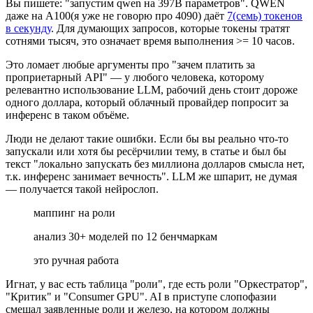
Вы пишете: "запустим qwen на 397B параметров". QWEN
даже на A100(я уже не говорю про 4090) даёт
7(семь) токенов
в секунду
. Для думающих запросов, которые токены тратят
сотнями тысяч, это означает время выполнения >= 10 часов.
Это ломает любые аргументы про "зачем платить за
проприетарный API" — у любого человека, которому
релевантно использование LLM, рабочий день стоит дороже
одного доллара, который облачный провайдер попросит за
инференс в таком объёме.
Люди не делают такие ошибки. Если бы вы реально что-то
запускали или хотя бы ресёрчилии тему, в статье и был бы
текст "локально запускать без миллиона долларов смысла нет,
т.к. инференс занимает вечность". LLM же шпарит, не думая
— получается такой нейрослоп.
маппинг на роли
анализ 30+ моделей по 12 бенчмаркам
это ручная работа
Игнат, у вас есть таблица "роли", где есть роли "Оркестратор",
"Критик" и "Consumer GPU". AI в приступе слопофазии
смешал заявленные роли и железо, на котором должны