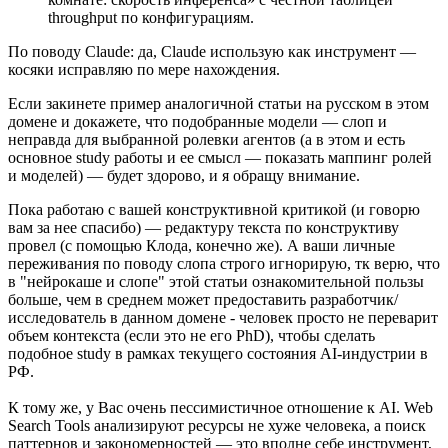
throughput по конфигурациям.
По поводу Claude: да, Claude использую как инструмент —
косяки исправляю по мере нахождения.
Если закинете пример аналогичной статьи на русском в этом
домене и докажете, что подобранные модели — слоп и
неправда для выбранной ролевки агентов (а в этом и есть
основное study работы и ее смысл — показать маппинг ролей
и моделей) — будет здорово, и я обращу внимание.
Пока работаю с вашей конструктивной критикой (и говорю
вам за нее спасибо) — редактуру текста по конструктиву
провел (с помощью Клода, конечно же). А ваши личные
переживания по поводу слопа строго игнорирую, тк верю, что
в "нейрокаше и слопе" этой статьи ознакомительной пользы
больше, чем в среднем может предоставить разработчик/
исследователь в данном домене - человек просто не переварит
объем контекста (если это не его PhD), чтобы сделать
подобное study в рамках текущего состояния AI-индустрии в
РФ.
К тому же, у Вас очень пессимистичное отношение к AI. Web
Search Tools анализируют ресурсы не хуже человека, а поиск
паттернов и закономерностей — это вполне себе инструмент,