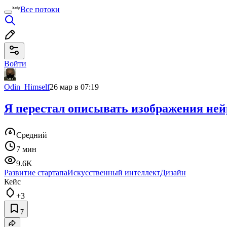
Все потоки
Войти
Odin_Himself
26 мар в 07:19
Я перестал описывать изображения ней
Средний
7 мин
9.6K
Развитие стартапа
Искусственный интеллект
Дизайн
Кейс
+3
7