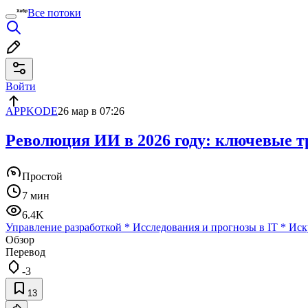
Все потоки
Войти
APPKODE
26 мар в 07:26
Революция ИИ в 2026 году: ключевые т
Простой
7 мин
6.4K
Управление разработкой
*
Исследования и прогнозы в IT
*
Иск
Обзор
Перевод
-3
13