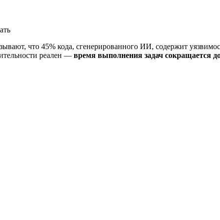
тать
азывают, что 45% кода, сгенерированного ИИ, содержит уязвимо
дительности реален —
время выполнения задач сокращается д