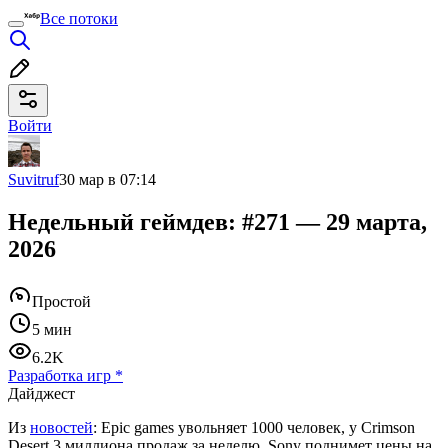
Все потоки
Войти
Suvitruf
30 мар в 07:14
Недельный геймдев: #271 — 29 марта,
2026
Простой
5 мин
6.2K
Разработка игр
*
Дайджест
Из
новостей
: Epic games увольняет 1000 человек, у Crimson
Desert 3 миллиона продаж за неделю, Sony поднимет цены на