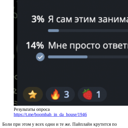
Результаты опроса
https://t.me/boombah_in_da_house/1946
Боли при этом у всех одни и те же. Пайплайн крутится по