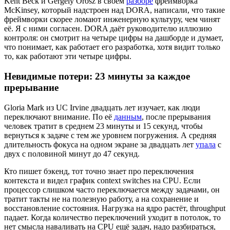
Kent Beck и Gergely Orosz в своём
разборе
фреймворка
McKinsey, который надстроен над DORA, написали, что такие
фреймворки скорее ломают инженерную культуру, чем чинят
её. Я с ними согласен. DORA даёт руководителю иллюзию
контроля: он смотрит на четыре цифры на дашборде и думает,
что понимает, как работает его разработка, хотя видит только
то, как работают эти четыре цифры.
Невидимые потери: 23 минуты за каждое
прерывание
Gloria Mark из UC Irvine двадцать лет изучает, как люди
переключают внимание. По её
данным
, после прерывания
человек тратит в среднем 23 минуты и 15 секунд, чтобы
вернуться к задаче с тем же уровнем погружения. А средняя
длительность фокуса на одном экране за двадцать лет
упала
с
двух с половиной минут до 47 секунд.
Кто пишет бэкенд, тот точно знает про переключения
контекста и видел график context switches на CPU. Если
процессор слишком часто переключается между задачами, он
тратит такты не на полезную работу, а на сохранение и
восстановление состояния. Нагрузка на ядро растёт, throughput
падает. Когда количество переключений уходит в потолок, то
нет смысла наваливать на CPU ещё задач, надо разбираться,