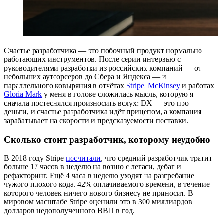
Счастье разработчика — это побочный продукт нормально
работающих инструментов. После серии интервью с
руководителями разработки из российских компаний — от
небольших аутсорсеров до Сбера и Яндекса — и
параллельного ковыряния в отчётах
Stripe
,
McKinsey
и работах
Gloria Mark
у меня в голове сложилась мысль, которую я
сначала постеснялся произносить вслух: DX — это про
деньги, и счастье разработчика идёт прицепом, а компания
зарабатывает на скорости и предсказуемости поставки.
Сколько стоит разработчик, которому неудобно
В 2018 году Stripe
посчитали
, что средний разработчик тратит
больше 17 часов в неделю на возню с легаси, дебаг и
рефакторинг. Ещё 4 часа в неделю уходят на разгребание
чужого плохого кода. 42% оплачиваемого времени, в течение
которого человек ничего нового бизнесу не приносит. В
мировом масштабе Stripe оценили это в 300 миллиардов
долларов недополученного ВВП в год.