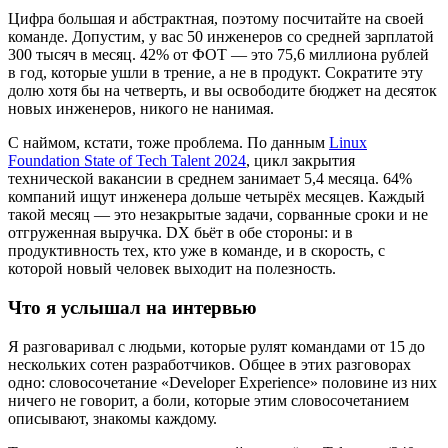
Цифра большая и абстрактная, поэтому посчитайте на своей
команде. Допустим, у вас 50 инженеров со средней зарплатой
300 тысяч в месяц. 42% от ФОТ — это 75,6 миллиона рублей
в год, которые ушли в трение, а не в продукт. Сократите эту
долю хотя бы на четверть, и вы освободите бюджет на десяток
новых инженеров, никого не нанимая.
С наймом, кстати, тоже проблема. По данным
Linux
Foundation State of Tech Talent 2024
, цикл закрытия
технической вакансии в среднем занимает 5,4 месяца. 64%
компаний ищут инженера дольше четырёх месяцев. Каждый
такой месяц — это незакрытые задачи, сорванные сроки и не
отгруженная выручка. DX бьёт в обе стороны: и в
продуктивность тех, кто уже в команде, и в скорость, с
которой новый человек выходит на полезность.
Что я услышал на интервью
Я разговаривал с людьми, которые рулят командами от 15 до
нескольких сотен разработчиков. Общее в этих разговорах
одно: словосочетание «Developer Experience» половине из них
ничего не говорит, а боли, которые этим словосочетанием
описывают, знакомы каждому.