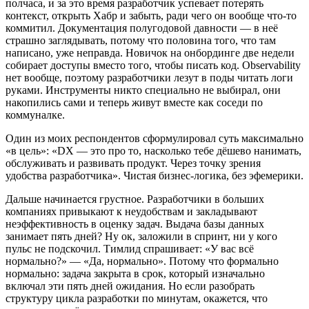
полчаса, и за это время разработчик успевает потерять
контекст, открыть Хабр и забыть, ради чего он вообще что-то
коммитил. Документация полугодовой давности — в неё
страшно заглядывать, потому что половина того, что там
написано, уже неправда. Новичок на онбординге две недели
собирает доступы вместо того, чтобы писать код. Observability
нет вообще, поэтому разработчики лезут в поды читать логи
руками. Инструменты никто специально не выбирал, они
накопились сами и теперь живут вместе как соседи по
коммуналке.
Один из моих респондентов сформулировал суть максимально
«в цель»: «DX — это про то, насколько тебе дёшево нанимать,
обслуживать и развивать продукт. Через точку зрения
удобства разработчика». Чистая бизнес-логика, без эфемерики.
Дальше начинается грустное. Разработчики в больших
компаниях привыкают к неудобствам и закладывают
неэффективность в оценку задач. Выдача базы данных
занимает пять дней? Ну ок, заложили в спринт, ни у кого
пульс не подскочил. Тимлид спрашивает: «У вас всё
нормально?» — «Да, нормально». Потому что формально
нормально: задача закрыта в срок, который изначально
включал эти пять дней ожидания. Но если разобрать
структуру цикла разработки по минутам, окажется, что