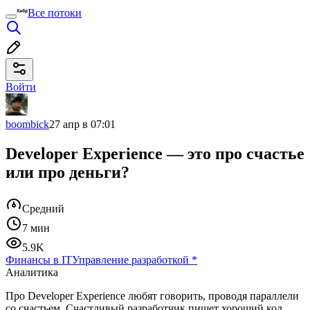
Все потоки
Войти
boombick
27 апр в 07:01
Developer Experience — это про счастье
или про деньги?
Средний
7 мин
5.9K
Финансы в IT
Управление разработкой
*
Аналитика
Про Developer Experience любят говорить, проводя параллели
со счастьем. Счастливый разработчик пишет хороший код,