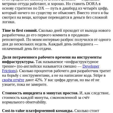
метрики оттуда работают, и хорошо. Но ставить DORA в
основу стратегии по DX — путь в дашборд из четырёх цифр,
который ничего по существу не объясняет. Вместо этого я бы
смотрел на вещи, которые переводятся в деньги без сложной
логики.
Time to first commit.
Сколько дней проходит от выхода нового
разработчика до его первого коммита в продакшн-
репозиторий. По моим интервью разброс получился от одного
дня до нескольких недель. Каждый день онбординга —
оплаченный день без отдачи.
Доля потраченного рабочего времени на инструменты
инфраструктуры.
Так называемое «инфраструктурное
трение» (по-английски называется смешно —
Developer
Frictions
). Сколько процентов рабочего дня разработчик тратит
на борьбу с инструментами, а не на написание кода. Stripe в
своём отчёте
дают 42%. У вас цифра другая, но вы её не
узнаете, пока не замерите.
Стоимость инцидента в минутах простоя.
И, как следствие,
стоимость каждой минуты, сэкономленной за счёт
нормального observability.
Cost-to-value платформенной команды.
Сколько стоит