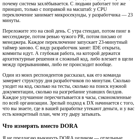
почему система захлёбывается. С людьми работает тот же
принцип, только с поправкой на масштаб: у CPU
переключение занимает микросекунды, у разработчика — 23
минуты.
Переложите это на свой день. С утра стендап, потом пинг в
мессенджере, потом ревью чужого PR, потом письмо от
менеджера. Каждое переключение запускает 23-минутный
таймер заново. С виду разработчик занят: IDE открыта,
коммиты идут. А глубокая работа, на которой держатся
архитектурные решения и сложный код, либо влезает в щели
между прерываниями, либо не происходит вообще.
Один из моих респондентов рассказал, как его команда
замеряет структуру дня разработчиков по минутам. Сколько
уходит на код, сколько на тесты, сколько на поиск нужной
документации, сколько на разгребание упавших билдов.
Каждое улучшение пересчитывается в часы, сэкономленные
по всей организации. Зрелый подход к DX начинается с того,
что вы знаете, где в вашей разработке утекают деньги, и у вас
есть конкретный план, чем эту дыру затыкать.
Что измерять вместо DORA
Я не предлагаю выкинуть DORA целиком — отдельные