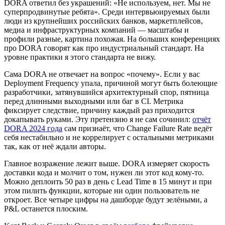
DORA ответил без украшений: «Не используем, нет. Мы не
суперпродвинутые ребята». Среди интервьюируемых были
люди из крупнейших российских банков, маркетплейсов,
медиа и инфраструктурных компаний — масштабы и
профили разные, картина похожая. На больших конференциях
про DORA говорят как про индустриальный стандарт. На
уровне практики я этого стандарта не вижу.
Сама DORA не отвечает на вопрос «почему». Если у вас
Deployment Frequency упала, причиной могут быть болеющие
разработчики, затянувшийся архитектурный спор, пятница
перед длинными выходными или баг в CI. Метрика
фиксирует следствие, причину каждый раз приходится
докапывать руками. Эту претензию я не сам сочинил:
отчёт
DORA 2024 года
сам признаёт, что Change Failure Rate ведёт
себя нестабильно и не коррелирует с остальными метриками
так, как от неё ждали авторы.
Главное возражение лежит выше. DORA измеряет скорость
доставки кода и молчит о том, нужен ли этот код кому-то.
Можно деплоить 50 раз в день с Lead Time в 15 минут и при
этом пилить функции, которые ни один пользователь не
откроет. Все четыре цифры на дашборде будут зелёными, а
P&L останется плоским.