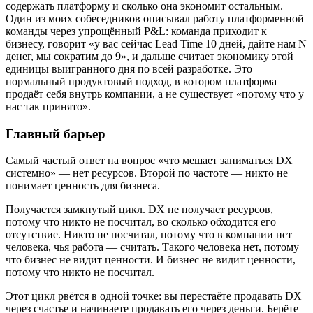
содержать платформу и сколько она экономит остальным.
Один из моих собеседников описывал работу платформенной
команды через упрощённый P&L: команда приходит к
бизнесу, говорит «у вас сейчас Lead Time 10 дней, дайте нам N
денег, мы сократим до 9», и дальше считает экономику этой
единицы выигранного дня по всей разработке. Это
нормальный продуктовый подход, в котором платформа
продаёт себя внутрь компании, а не существует «потому что у
нас так принято».
Главный барьер
Самый частый ответ на вопрос «что мешает заниматься DX
системно» — нет ресурсов. Второй по частоте — никто не
понимает ценность для бизнеса.
Получается замкнутый цикл. DX не получает ресурсов,
потому что никто не посчитал, во сколько обходится его
отсутствие. Никто не посчитал, потому что в компании нет
человека, чья работа — считать. Такого человека нет, потому
что бизнес не видит ценности. И бизнес не видит ценности,
потому что никто не посчитал.
Этот цикл рвётся в одной точке: вы перестаёте продавать DX
через счастье и начинаете продавать его через деньги. Берёте