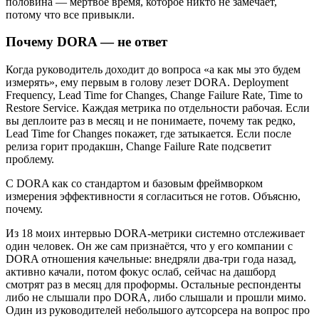
половина — мёртвое время, которое никто не замечает,
потому что все привыкли.
Почему DORA — не ответ
Когда руководитель доходит до вопроса «а как мы это будем
измерять», ему первым в голову лезет DORA. Deployment
Frequency, Lead Time for Changes, Change Failure Rate, Time to
Restore Service. Каждая метрика по отдельности рабочая. Если
вы деплоите раз в месяц и не понимаете, почему так редко,
Lead Time for Changes покажет, где затыкается. Если после
релиза горит продакшн, Change Failure Rate подсветит
проблему.
С DORA как со стандартом и базовым фреймворком
измерения эффективности я согласиться не готов. Объясню,
почему.
Из 18 моих интервью DORA-метрики системно отслеживает
один человек. Он же сам признаётся, что у его компании с
DORA отношения качельные: внедряли два-три года назад,
активно качали, потом фокус ослаб, сейчас на дашборд
смотрят раз в месяц для проформы. Остальные респонденты
либо не слышали про DORA, либо слышали и прошли мимо.
Один из руководителей небольшого аутсорсера на вопрос про