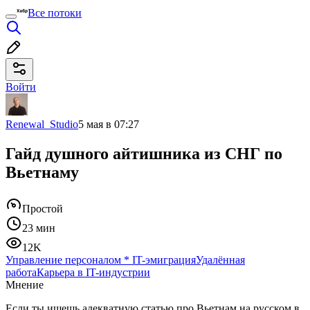
Все потоки
Войти
Renewal_Studio
5 мая в 07:27
Гайд душного айтишника из СНГ по
Вьетнаму
Простой
23 мин
12K
Управление персоналом
*
IT-эмиграция
Удалённая
работа
Карьера в IT-индустрии
Мнение
Если ты ищешь адекватную статью про Вьетнам на русском в