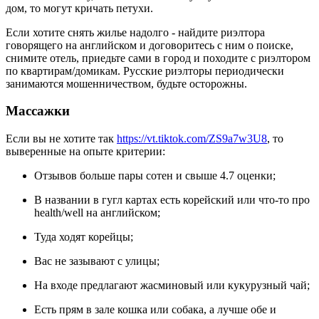
дом, то могут кричать петухи.
Если хотите снять жилье надолго - найдите риэлтора
говорящего на английском и договоритесь с ним о поиске,
снимите отель, приедьте сами в город и походите с риэлтором
по квартирам/домикам. Русские риэлторы периодически
занимаются мошенничеством, будьте осторожны.
Массажки
Если вы не хотите так
https://vt.tiktok.com/ZS9a7w3U8
, то
выверенные на опыте критерии:
Отзывов больше пары сотен и свыше 4.7 оценки;
В названии в гугл картах есть корейский или что-то про
health/well на английском;
Туда ходят корейцы;
Вас не зазывают с улицы;
На входе предлагают жасминовый или кукурузный чай;
Есть прям в зале кошка или собака, а лучше обе и