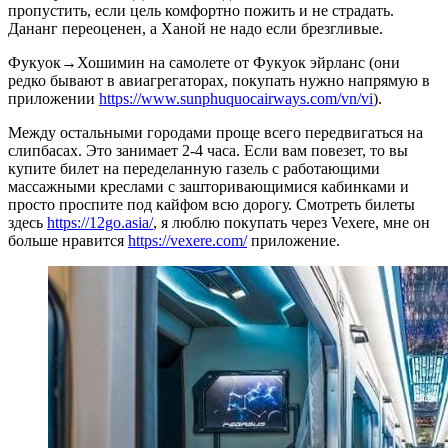
пропустить, если цель комфортно пожить и не страдать.
Дананг переоценен, а Ханой не надо если брезгливые.
Фукуок→Хошимин на самолете от Фукуок эйрланс (они
редко бывают в авиагрегаторах, покупать нужно напрямую в
приложении
https://www.sunphuquocairways.com/vn/vi
).
Между остальными городами проще всего передвигаться на
слипбасах. Это занимает 2-4 часа. Если вам повезет, то вы
купите билет на переделанную газель с работающими
массажными креслами с зашторивающимися кабинками и
просто проспите под кайфом всю дорогу. Смотреть билеты
здесь
https://12go.asia/
, я люблю покупать через Vexere, мне он
больше нравится
https://vexere.com/
приложение.