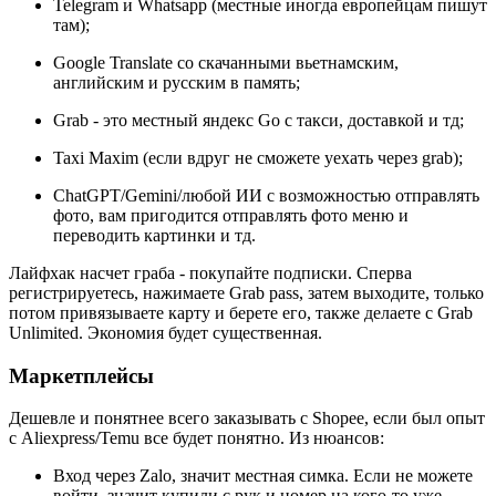
Telegram и Whatsapp (местные иногда европейцам пишут
там);
Google Translate cо скачанными вьетнамским,
английским и русским в память;
Grab - это местный яндекс Go с такси, доставкой и тд;
Taxi Maxim (если вдруг не сможете уехать через grab);
ChatGPT/Gemini/любой ИИ с возможностью отправлять
фото, вам пригодится отправлять фото меню и
переводить картинки и тд.
Лайфхак насчет граба - покупайте подписки. Сперва
регистрируетесь, нажимаете Grab pass, затем выходите, только
потом привязываете карту и берете его, также делаете с Grab
Unlimited. Экономия будет существенная.
Маркетплейсы
Дешевле и понятнее всего заказывать с Shopee, если был опыт
с Aliexpress/Temu все будет понятно. Из нюансов:
Вход через Zalo, значит местная симка. Если не можете
войти, значит купили с рук и номер на кого-то уже