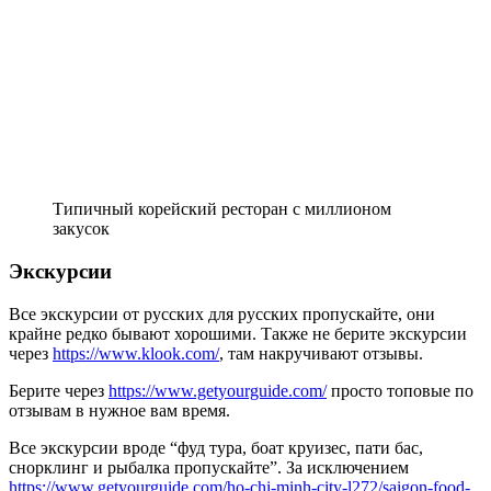
Типичный корейский ресторан с миллионом
закусок
Экскурсии
Все экскурсии от русских для русских пропускайте, они
крайне редко бывают хорошими. Также не берите экскурсии
через
https://www.klook.com/
, там накручивают отзывы.
Берите через
https://www.getyourguide.com/
просто топовые по
отзывам в нужное вам время.
Все экскурсии вроде “фуд тура, боат круизес, пати бас,
снорклинг и рыбалка пропускайте”. За исключением
https://www.getyourguide.com/ho-chi-minh-city-l272/saigon-food-