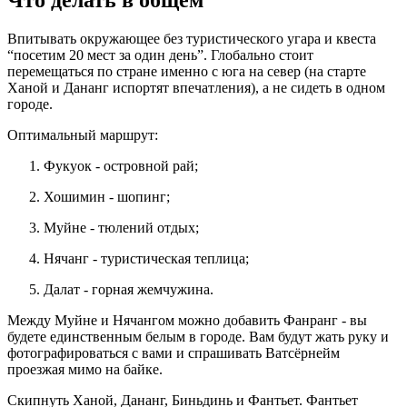
Что делать в общем
Впитывать окружающее без туристического угара и квеста
“посетим 20 мест за один день”. Глобально стоит
перемещаться по стране именно с юга на север (на старте
Ханой и Дананг испортят впечатления), а не сидеть в одном
городе.
Оптимальный маршрут:
Фукуок - островной рай;
Хошимин - шопинг;
Муйне - тюлений отдых;
Нячанг - туристическая теплица;
Далат - горная жемчужина.
Между Муйне и Нячангом можно добавить Фанранг - вы
будете единственным белым в городе. Вам будут жать руку и
фотографироваться с вами и спрашивать Ватсёрнейм
проезжая мимо на байке.
Скипнуть Ханой, Дананг, Биньдинь и Фантьет. Фантьет