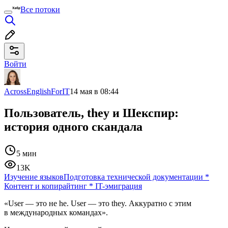
Все потоки
Войти
AcrossEnglishForIT
14 мая в 08:44
Пользователь, they и Шекспир:
история одного скандала
5 мин
13K
Изучение языков
Подготовка технической документации
*
Контент и копирайтинг
*
IT-эмиграция
«User — это не he. User — это they. Аккуратно с этим
в международных командах».