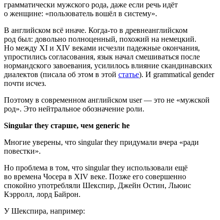
грамматически мужского рода, даже если речь идёт
о женщине: «пользователь вошёл в систему».
В английском всё иначе. Когда‑то в древнеанглийском
род был: довольно полноценный, похожий на немецкий.
Но между XI и XIV веками исчезли падежные окончания,
упростились согласования, язык начал смешиваться после
нормандского завоевания, усилилось влияние скандинавских
диалектов (писала об этом в этой
статье
). И grammatical gender
почти исчез.
Поэтому в современном английском user — это не «мужской
род». Это нейтральное обозначение роли.
Singular they старше, чем generic he
Многие уверены, что singular they придумали вчера «ради
повестки».
Но проблема в том, что singular they использовали ещё
во времена Чосера в XIV веке. Позже его совершенно
спокойно употребляли Шекспир, Джейн Остин, Льюис
Кэрролл, лорд Байрон.
У Шекспира, например: