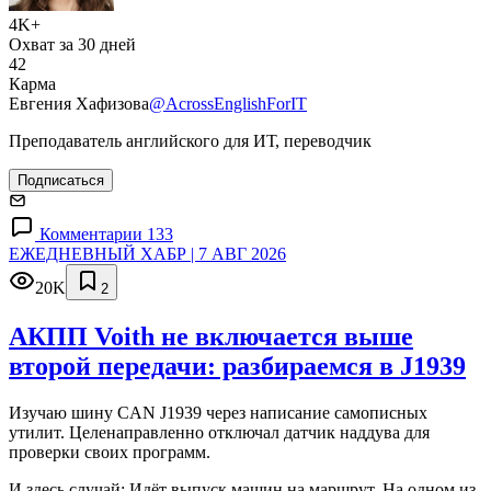
4K+
Охват за 30 дней
42
Карма
Евгения Хафизова
@AcrossEnglishForIT
Преподаватель английского для ИТ, переводчик
Подписаться
Комментарии 133
ЕЖЕДНЕВНЫЙ ХАБР | 7 АВГ 2026
20K
2
АКПП Voith не включается выше
второй передачи: разбираемся в J1939
Изучаю шину CAN J1939 через написание самописных
утилит. Целенаправленно отключал датчик наддува для
проверки своих программ.
И здесь случай: Идёт выпуск машин на маршрут. На одном из