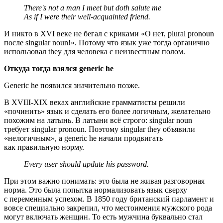
There's not a man I meet but doth salute me
As if I were their well‑acquainted friend.
И никто в XVI веке не бегал с криками «О нет, plural pronoun
после singular noun!». Потому что язык уже тогда органично
использовал they для человека с неизвестным полом.
Откуда тогда взялся generic he
Generic he появился значительно позже.
В XVIII‑XIX веках английские грамматисты решили
«починить» язык и сделать его более логичным, желательно
похожим на латынь. В латыни всё строго: singular noun
требует singular pronoun. Поэтому singular they объявили
«нелогичным», а generic he начали продвигать
как правильную норму.
Every user should update his password.
При этом важно понимать: это была не живая разговорная
норма. Это была попытка нормализовать язык сверху
с переменным успехом. В 1850 году британский парламент и
вовсе специально закрепил, что местоимения мужского рода
могут включать женщин. То есть мужчина буквально стал