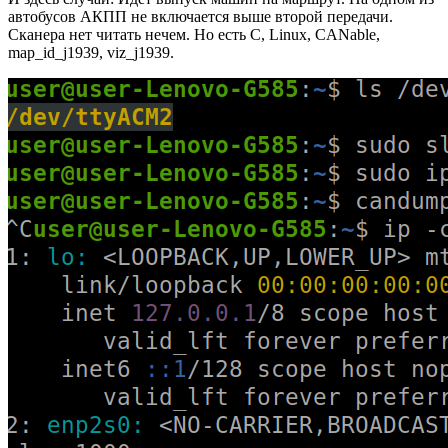
автобусов АКПП не включается выше второй передачи.
Сканера нет читать нечем. Но есть C, Linux, CANable,
map_id_j1939, viz_j1939.