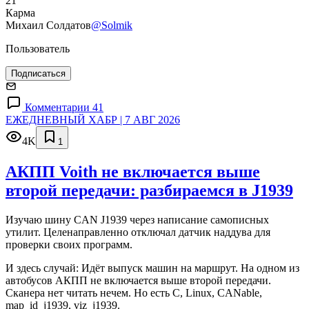
21
Карма
Михаил Солдатов
@Solmik
Пользователь
Подписаться
Комментарии 41
ЕЖЕДНЕВНЫЙ ХАБР | 7 АВГ 2026
4K
1
АКПП Voith не включается выше
второй передачи: разбираемся в J1939
Изучаю шину CAN J1939 через написание самописных
утилит. Целенаправленно отключал датчик наддува для
проверки своих программ.
И здесь случай: Идёт выпуск машин на маршрут. На одном из
автобусов АКПП не включается выше второй передачи.
Сканера нет читать нечем. Но есть C, Linux, CANable,
map_id_j1939, viz_j1939.