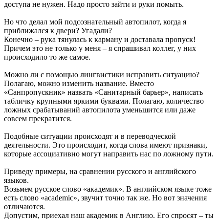
доступа не нужен. Надо просто зайти и руки помыть.
Но что делал мой подсознательный автопилот, когда я
приближался к двери? Угадали?
Конечно – рука тянулась к карману и доставала пропуск!
Причем это не только у меня – я спрашивал коллег, у них
происходило то же самое.
Можно ли с помощью лингвистики исправить ситуацию?
Полагаю, можно изменить название. Вместо
«Санпропускник» назвать «Санитарный барьер», написать
табличку крупными яркими буквами. Полагаю, количество
ложных срабатываний автопилота уменьшится или даже
совсем прекратится.
Подобные ситуации происходят и в переводческой
деятельности. Это происходит, когда слова имеют признаки,
которые ассоциативно могут направить нас по ложному пути.
Приведу примеры, на сравнении русского и английского
языков.
Возьмем русское слово «академик». В английском языке тоже
есть слово «academic», звучит точно так же. Но вот значения
отличаются.
Допустим, приехал наш академик в Англию. Его спросят – ты