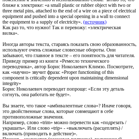
ближе к электрике: «a small plastic or rubber object with two or
three metal pins, attached to the end of a wire on a piece of electrical
equipment and pushed into a special opening in a wall to connect
the equipment to a supply of electricity».
(источник)
Как раз то, что нужно! Так и перевожу: «электрическая
вилка».
Иногда авторы текста, стараясь показать свою образованность,
используют очень сложные словесные обороты. Они
забывают, что главное в тексте – его понятность для читателя.
Приведу пример из книги «Ремесло технического
переводчика», автор Борис Николаевич Климзо. Посмотрите,
как «научно» звучит фраза: «Proper functioning of this
component is critically dependent upon maintaining dimensional
integrity»
Борис Николаевич переводит попроще: «Если эту деталь
согнуть, она работать не будет».
Вы знаете, что такое «амбивалентные слова»? Иначе говоря,
это двойственные слова, которые совмещают в себе
противоположные значения.
Например, слово «trim» можно перевести как «подрезать /
украшать». Или слово «trip» - «выключать (расцеплять) /
включать (приводить в действие)».