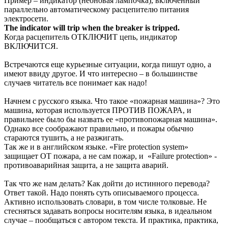
Пример – индикатор (неоновая лампочка), включенный
параллельно автоматическому расцепителю питания
электросети.
The indicator will trip when the breaker is tripped.
Когда расцепитель ОТКЛЮЧИТ цепь, индикатор
ВКЛЮЧИТСЯ.
Встречаются еще курьезные ситуации, когда пишут одно, а
имеют ввиду другое. И что интересно – в большинстве
случаев читатель все понимает как надо!
Начнем с русского языка. Что такое «пожарная машина»? Это
машина, которая используется ПРОТИВ ПОЖАРА, и
правильнее было бы назвать ее «противопожарная машина».
Однако все соображают правильно, и пожары обычно
стараются тушить, а не разжигать.
Так же и в английском языке. «Fire protection system»
защищает ОТ пожара, а не сам пожар, и «Failure protection» -
противоаварийная защита, а не защита аварий.
Так что же нам делать? Как дойти до истинного перевода?
Ответ такой. Надо понять суть описываемого процесса.
Активно использовать словари, в том числе толковые. Не
стесняться задавать вопросы носителям языка, в идеальном
случае – пообщаться с автором текста. И практика, практика,