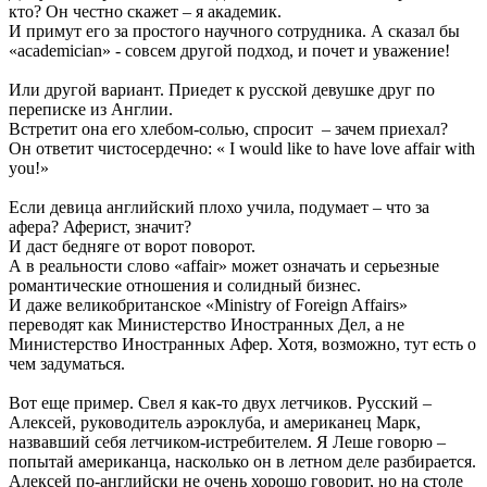
кто? Он честно скажет – я академик.
И примут его за простого научного сотрудника. А сказал бы
«academician» - совсем другой подход, и почет и уважение!
Или другой вариант. Приедет к русской девушке друг по
переписке из Англии.
Встретит она его хлебом-солью, спросит – зачем приехал?
Он ответит чистосердечно: « I would like to have love affair with
you!»
Если девица английский плохо учила, подумает – что за
афера? Аферист, значит?
И даст бедняге от ворот поворот.
А в реальности слово «affair» может означать и серьезные
романтические отношения и солидный бизнес.
И даже великобританское «Ministry of Foreign Affairs»
переводят как Министерство Иностранных Дел, а не
Министерство Иностранных Афер. Хотя, возможно, тут есть о
чем задуматься.
Вот еще пример. Свел я как-то двух летчиков. Русский –
Алексей, руководитель аэроклуба, и американец Марк,
назвавший себя летчиком-истребителем. Я Леше говорю –
попытай американца, насколько он в летном деле разбирается.
Алексей по-английски не очень хорошо говорит, но на столе