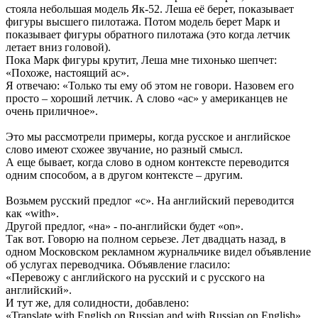
стояла небольшая модель Як-52. Леша её берет, показывает
фигуры высшего пилотажа. Потом модель берет Марк и
показывает фигуры обратного пилотажа (это когда летчик
летает вниз головой).
Пока Марк фигуры крутит, Леша мне тихонько шепчет:
«Похоже, настоящий ас».
Я отвечаю: «Только ты ему об этом не говори. Назовем его
просто – хороший летчик. А слово «ас» у американцев не
очень приличное».
Это мы рассмотрели примеры, когда русское и английское
слово имеют схожее звучание, но разный смысл.
А еще бывает, когда слово в одном контексте переводится
одним способом, а в другом контексте – другим.
Возьмем русский предлог «с». На английский переводится
как «with».
Другой предлог, «на» - по-английски будет «on».
Так вот. Говорю на полном серьезе. Лет двадцать назад, в
одном Московском рекламном журнальчике видел объявление
об услугах переводчика. Объявление гласило:
«Перевожу с английского на русский и с русского на
английский».
И тут же, для солидности, добавлено:
«Translate with English on Russian and with Russian on English».