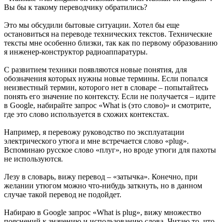
Вы бы к такому переводчику обратились?
Это мы обсудили бытовые ситуации. Хотел бы еще
остановиться на переводе технических текстов. Технические
тексты мне особенно близки, так как по первому образованию
я инженер-конструктор радиоаппаратуры.
С развитием техники появляются новые понятия, для
обозначения которых нужны новые термины. Если попался
неизвестный термин, которого нет в словаре – попытайтесь
понять его значение по контексту. Если не получается – идите
в Google, набирайте запрос «What is (это слово)» и смотрите,
где это слово используется в схожих контекстах.
Например, я перевожу руководство по эксплуатации
электрического утюга и мне встречается слово «plug».
Вспоминаю русское слово «плуг», но вроде утюги для пахоты
не используются.
Лезу в словарь, вижу перевод – «затычка». Конечно, при
желании утюгом можно что-нибудь заткнуть, но в данном
случае такой перевод не подойдет.
Набираю в Google запрос «What is plug», вижу множество
пояснений к значению и использованию слова. Читаю то, что