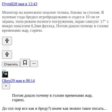
Flymill
28 мая в 12:43
Монитор на кинескопе опаснее телика, близко за столом. В
нулевые года бредил игробродилками и сидел в 10 см от
экрана, типа режим полного погружения, экран самсунг 17" с
микро пикселем 0,2мм фуллхд. Потом дошло почему в голове
временами жар, горячо.
Ответить
Okeu
29 мая в 08:14
Потом дошло почему в голове временами жар,
горячо.
До сих пор все как в бреду?) иначе как можно такое писать...