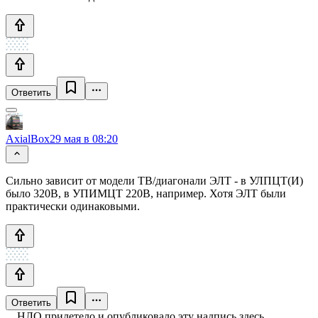
Ответить
AxialBox
29 мая в 08:20
Сильно зависит от модели ТВ/диагонали ЭЛТ - в УЛПЦТ(И)
было 320В, в УПИМЦТ 220В, например. Хотя ЭЛТ были
практически одинаковыми.
Ответить
НЛО прилетело и опубликовало эту надпись здесь