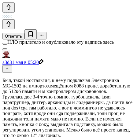
Ответить
НЛО прилетело и опубликовало эту надпись здесь
a3d
31 мая в 05:20
Был, такой ностальгия, к нему подключал Электроника
МС-1502 на импортозамещённом 8088 проце, доработанную
до 512кб памяти и м контроллером дискововодов.
Грузилась дос 3-4 точно помню, турбопаскаль, tasm
паратруппер, диггер, арканоиды и лодераннеры, да почти всё
под dos+cga там работало, а вот в леммингов не удавалось
поиграть, хотя вроде они cga поддерживали, толи проц не
подходил толи памяти мало не помню. Если не изменяет
память, кнопка с боку, выдвигала подставку, можно было
регулировать угол установки. Мелко было всё просто капец,
что-то около 12" диагональ.