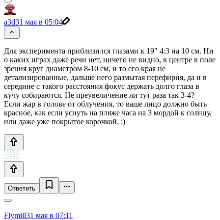
a3d
31 мая в 05:04
Для эксперимента приблизился глазами к 19" 4:3 на 10 см. Ни
о каких играх даже речи нет, ничего не видно, в центре в поле
зрения круг диаметром 8-10 см, и то его края не
детализированные, дальше него размытая перефирия, да и в
середине с такого расстояния фокус держать долго глаза в
кучу собираются. Не преувеличение ли тут раза так 3-4?
Если жар в голове от облучения, то ваше лицо должно быть
красное, как если уснуть на пляже часа на 3 мордой к солнцу,
или даже уже покрытое корочкой. ;)
Ответить
Flymill
31 мая в 07:11