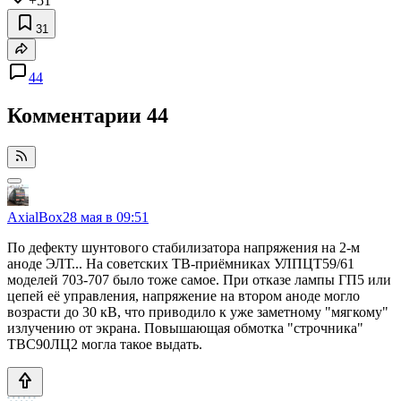
+51
31
44
Комментарии
44
AxialBox
28 мая в 09:51
По дефекту шунтового стабилизатора напряжения на 2-м
аноде ЭЛТ... На советских ТВ-приёмниках УЛПЦТ59/61
моделей 703-707 было тоже самое. При отказе лампы ГП5 или
цепей её управления, напряжение на втором аноде могло
возрасти до 30 кВ, что приводило к уже заметному "мягкому"
излучению от экрана. Повышающая обмотка "строчника"
ТВС90ЛЦ2 могла такое выдать.