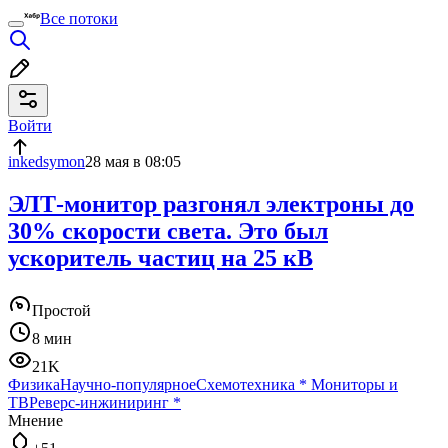
Все потоки
Войти
inkedsymon
28 мая в 08:05
ЭЛТ-монитор разгонял электроны до
30% скорости света. Это был
ускоритель частиц на 25 кВ
Простой
8 мин
21K
Физика
Научно-популярное
Схемотехника
*
Мониторы и
ТВ
Реверс-инжиниринг
*
Мнение