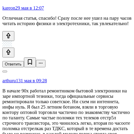
kareon
29 мая в 12:07
Отличная статья, спасибо! Сразу после нее ушел на пару часов
читать историю физики и электротехники, так увлекательно!
Ответить
arthuru1
31 мая в 09:28
В начале 90х работал ремонтником бытовой электроники на
заре импортной тезники, тогда официальные сервисы
ремонтировали только советское. Ни схем ни интеннета,
инфы нуль. Я был 25 летним ботаном, взяли в торговую
контору оптовой торговли частично по знаковмству частично
по таланту. Самые частые поломки тех телеков отстр5л
строчного транзистора, это чинилось легко, вторая по часооте
поломка отстрелкак раз ТДКС, который в те времена достать
было не возможно, в каждой модели телека стояла своя