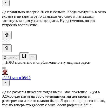
Да правильно наверно 20 см и больше. Когда смотришь в окно
экрана в шутэре игре то думаешь что окно и пытаешься
заглянуть за края узнать где враги. Ну да смешно, но так
устроено восприятие.
Ответить
НЛО прилетело и опубликовало эту надпись здесь
a3d
31 мая в 08:12
Да но размеры пикселей тогда были.. моё почтение.. Дум в
320х00 еле тянул на 386 с уменьшенными деталями и
размером окна толко плавно было. Я до сих пор в него гоняю,
только теперь это gzdoom с brutal doom project на 32" с