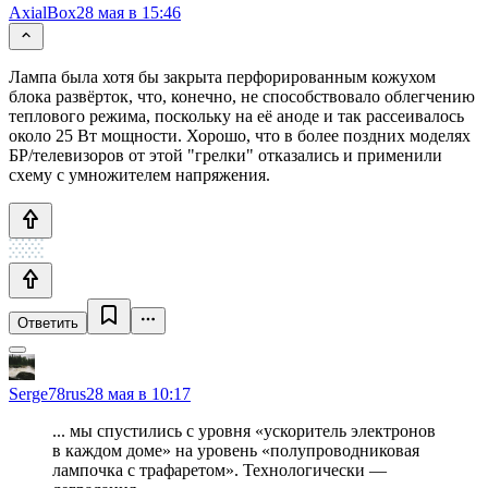
AxialBox
28 мая в 15:46
Лампа была хотя бы закрыта перфорированным кожухом
блока развёрток, что, конечно, не способствовало облегчению
теплового режима, поскольку на её аноде и так рассеивалось
около 25 Вт мощности. Хорошо, что в более поздних моделях
БР/телевизоров от этой "грелки" отказались и применили
схему с умножителем напряжения.
Ответить
Serge78rus
28 мая в 10:17
... мы спустились с уровня «ускоритель электронов
в каждом доме» на уровень «полупроводниковая
лампочка с трафаретом». Технологически —