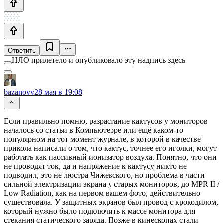
Ответить
НЛО прилетело и опубликовало эту надпись здесь
bazanovv
28 мая в 19:08
Если правильно помню, разрастание кактусов у мониторов
началось со статьи в Компьютерре или ещё каком-то
популярном на тот момент журнале, в которой в качестве
прикола написали о том, что кактус, точнее его иголки, могут
работать как пассивный ионизатор воздуха. Понятно, что они
не проводят ток, да и напряжение к кактусу никто не
подводил, это не люстра Чижевского, но проблема в части
сильной электризации экрана у старых мониторов, до MPR II /
Low Radiation, как на первом вашем фото, действительно
существовала. У защитных экранов был провод с крокодилом,
который нужно было подключить к массе монитора для
стекания статического заряда. Позже в кинескопах стали