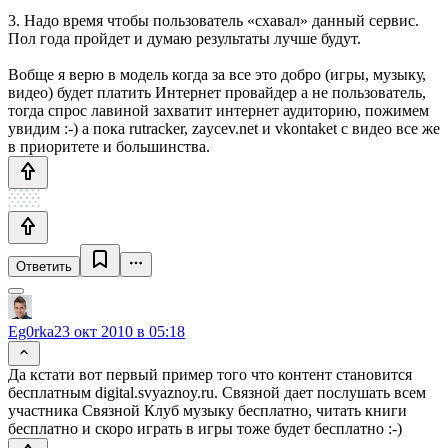
3. Надо время чтобы пользователь «схавал» данный сервис.
Пол года пройдет и думаю результаты лучше будут.
Вобще я верю в модель когда за все это добро (игры, музыку,
видео) будет платить Интернет провайдер а не пользователь,
тогда спрос лавиной захватит интернет аудиторию, пожимем
увидим :-) а пока rutracker, zaycev.net и vkontaket с видео все же
в приоритете и большинства.
Ответить
Eg0rka
23 окт 2010 в 05:18
Да кстати вот первый пример того что контент становится
бесплатным digital.svyaznoy.ru. Связной дает послушать всем
участника Связной Клуб музыку бесплатно, читать книги
бесплатно и скоро играть в игры тоже будет бесплатно :-)