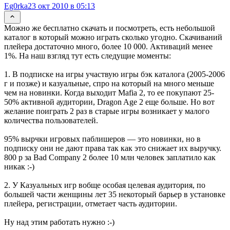
Eg0rka
23 окт 2010 в 05:13
Можно же бесплатно скачать и посмотреть, есть небольшой
каталог в который можно играть сколько угодно. Скачиваний
плейера достаточно много, более 10 000. Активаций менее
1%. На наш взгляд тут есть следущие моменты:
1. В подписке на игры участвую игры бэк каталога (2005-2006
г и позже) и казуальные, спро на который на много меньше
чем на новинки. Когда выходит Mafia 2, то ее покупают 25-
50% активной аудитории, Dragon Age 2 еще больше. Но вот
желание поиграть 2 раз в старые игры возникает у малого
количества пользователей.
95% вырчки игровых паблишеров — это новинки, но в
подписку они не дают права так как это снижает их выручку.
800 р за Bad Company 2 более 10 млн человек заплатило как
никак :-)
2. У Казуальных игр вобще особая целевая аудитория, по
большей части женщины лет 35 некоторый барьер в установке
плейера, регистрации, отметает часть аудитории.
Ну над этим работать нужно :-)