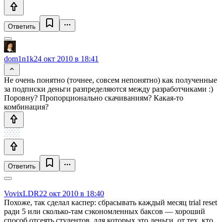
Ответить
dom1n1k
24 окт 2010 в 18:41
Не очень понятно (точнее, совсем непонятно) как полученные
за подписки деньги разпределяются между разработчиками :)
Поровну? Пропорционально скачиваниям? Какая-то
комбинация?
Ответить
VovixLDR
22 окт 2010 в 18:40
Похоже, так сделал каспер: сбрасывать каждый месяц trial reset
ради 5 или сколько-там сэкономленных баксов — хороший
способ отсеять студентов, для которых это деньги, от тех, кто