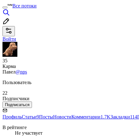
Все потоки
Войти
35
Карма
Павел
@nps
Пользователь
22
Подписчики
Подписаться
Профиль
Статьи
9
Посты
Новости
Комментарии
1.7K
Закладки
114
В рейтинге
Не участвует