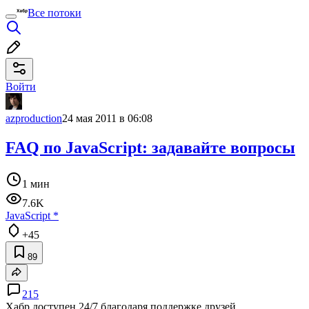
Все потоки
Войти
azproduction
24 мая 2011 в 06:08
FAQ по JavaScript: задавайте вопросы
1 мин
7.6K
JavaScript
*
+45
89
215
Хабр доступен 24/7 благодаря поддержке друзей