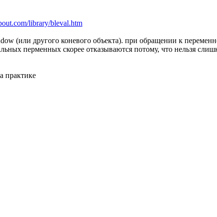
about.com/library/bleval.htm
indow (или другого коневого объекта). при обращении к переменн
альных перменных скорее отказываются потому, что нельзя слишк
а практике