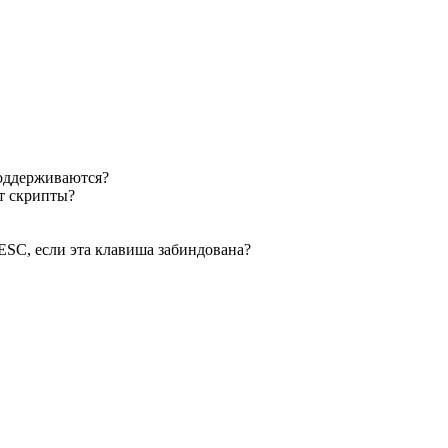
поддерживаются?
т скрипты?
ESC, если эта клавиша забиндована?