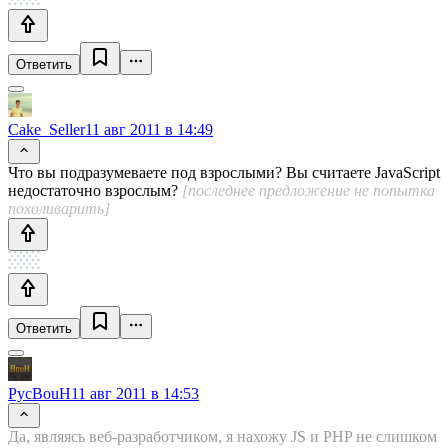
Ответить
Cake_Seller
11 авг 2011 в 14:49
Что вы подразумеваете под взрослыми? Вы считаете JavaScript
недостаточно взрослым?
[последнее предложение не попытка
похоливарить]
Ответить
PycBouH
11 авг 2011 в 14:53
Да, являясь веб-разработчиком, я нахожу JS и PHP не слишком