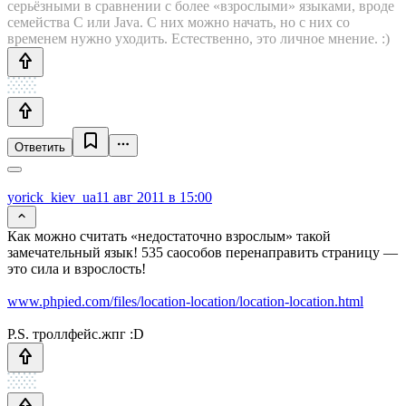
серьёзными в сравнении с более «взрослыми» языками, вроде
семейства C или Java. С них можно начать, но с них со
временем нужно уходить. Естественно, это личное мнение. :)
Ответить
yorick_kiev_ua
11 авг 2011 в 15:00
Как можно считать «недостаточно взрослым» такой
замечательный язык! 535 саособов перенаправить страницу —
это сила и взрослость!
www.phpied.com/files/location-location/location-location.html
P.S. троллфейс.жпг :D