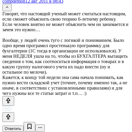
compdemon
12 авг 2011 в 08:43
Говорят, что настоящий ученый может считаться настоящим,
если сможет объяснить свою теорию 6-летнему ребенку.
Если человек внятно не может объяснить чем он занимается и
зачем это нужно…
Вообще, у людей очень туго с логикой и пониманием. Было
одно время програмил простенькую программку для
бухгалтерии (1С тогда в организации не использовался). У
меня НЕДЕЛЯ ушла на то, чтобы из БУХГАЛТЕРА вытащить
сведения о том, как соотноситься информация о товарах и в
какую группу налогового учета их надо внести (ну и
остальное по мелочи).
Кажется, к концу той недели она сама начала понимать, как
нужно вести складской учет (точнее, почему именно так, а не
иначе, в соответствии с установленными правилами) и для
чего нужны все те статьи затрат и т.п… :)
Ответить