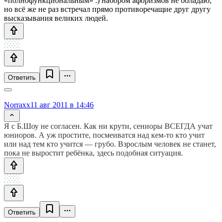
«полнофункциональным» :) набором афоризмов не обладаю,
но всё же не раз встречал прямо противоречащие друг другу
высказывания великих людей.
Ответить
Norraxx
11 авг 2011 в 14:46
Я с Б.Шоу не согласен. Как ни крути, сениоры ВСЕГДА учат
юниоров. А уж простите, посмеиватся над кем-то кто учит
или над тем кто учится — грубо. Взрослым человек не станет,
пока не выростит ребёнка, здесь подобная ситуация.
Ответить