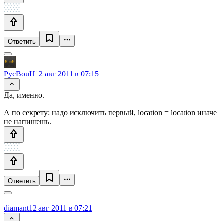
Ответить
PycBouH
12 авг 2011 в 07:15
Да, именно.
А по секрету: надо исключить первый, location = location иначе
не напишешь.
Ответить
diamant
12 авг 2011 в 07:21