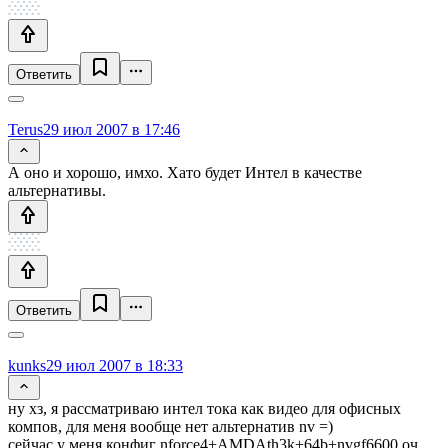
Ответить
Terus
29 июл 2007 в 17:46
А оно и хорошо, имхо. Хато будет Интел в качестве
альтернативы.
Ответить
kunks
29 июл 2007 в 18:33
ну хз, я рассматриваю интел тока как видео для офисных
компов, для меня вообще нет альтернатив nv =)
сейчас у меня конфиг nforce4+AMDAth3k+64b+nvgf6600 оч