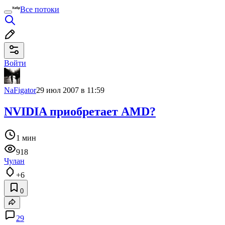
Все потоки
Войти
NaFigator
29 июл 2007 в 11:59
NVIDIA приобретает AMD?
1 мин
918
Чулан
+6
0
29