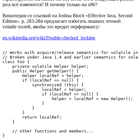
java всё изменится? И почему только на x86?
Википедия со ссылкой на Joshua Bloch «Effective Java, Second
Edition», p. 283-284 предлагает избегать лишних чтений
volatile полей, якобы это вредит перформансу:
en.wikipedia.org/wiki/Double-checked_locking
// Works with acquire/release semantics for volatile in
// Broken under Java 1.4 and earlier semantics for vola
class Foo {

    private volatile Helper helper;

    public Helper getHelper() {

        Helper localRef = helper;

        if (localRef == null) {

            synchronized (this) {

                localRef = helper;

                if (localRef == null) {

                    helper = localRef = new Helper();

                }

            }

        }

        return localRef;

    }

    // other functions and members...

}