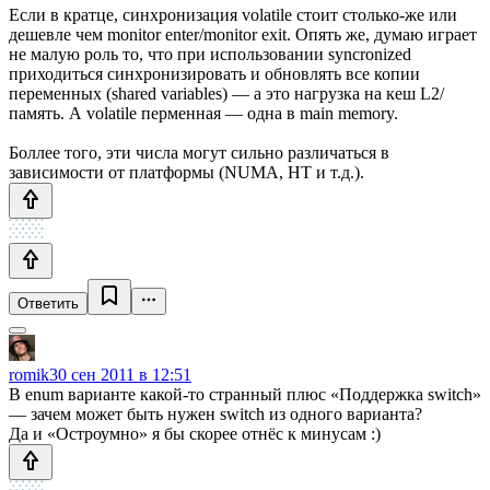
Если в кратце, синхронизация volatile стоит столько-же или
дешевле чем monitor enter/monitor exit. Опять же, думаю играет
не малую роль то, что при использовании syncronized
приходиться синхронизировать и обновлять все копии
переменных (shared variables) — а это нагрузка на кеш L2/
память. А volatile перменная — одна в main memory.
Боллее того, эти числа могут сильно различаться в
зависимости от платформы (NUMA, HT и т.д.).
Ответить
romik
30 сен 2011 в 12:51
В enum варианте какой-то странный плюс «Поддержка switch»
— зачем может быть нужен switch из одного варианта?
Да и «Остроумно» я бы скорее отнёс к минусам :)