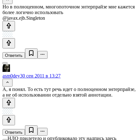
Но в полноценном, многопоточном энтерпрайзе мне кажется
более логично использовать
@javax.ejb.Singleton
Ответить
asm0dey
30 сен 2011 в 13:27
А, я понял. То есть тут речь идет о полноценном энтерпрайзе,
а не об использовании отдельно взятой аннотации.
Ответить
НЛО прилетело и опубликовало эту надпись здесь