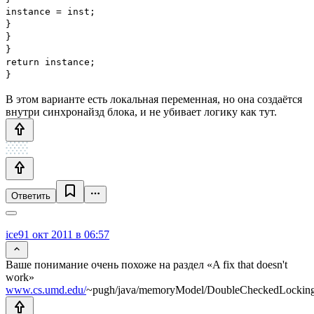
instance = inst;
}
}
}
return instance;
}
В этом варианте есть локальная переменная, но она создаётся
внутри синхронайзд блока, и не убивает логику как тут.
Ответить
ice9
1 окт 2011 в 06:57
Ваше понимание очень похоже на раздел «A fix that doesn't
work»
www.cs.umd.edu/
~pugh/java/memoryModel/DoubleCheckedLocking