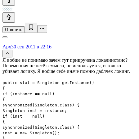
Ответить
Apx
30 сен 2011 в 22:16
Я вобще не понимаю зачем тут прикручена локалинстанс?
Переменная не несёт смысла, не используется, и только
убивает логику. Я вобще себе иначе помню даблчек локинг.
public static Singleton getInstance()
{
if (instance == null)
{
synchronized(Singleton.class) {
Singleton inst = instance;
if (inst == null)
{
synchronized(Singleton.class) {
inst = new Singleton();
}