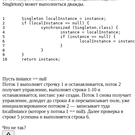
Singleton() может выполниться дважды.
1	Singleton localInstance = instance;

2	if (localInstance == null) {

3		synchronized (Singleton.class) {

4			instance = localInstance;

5			if (instance == null) {

6				localInstance = instance = new Singleton();

7			}

8		}

9	}

Пусть instance == null
Поток 1 выполняет строчку 1 и останавливается, поток 2
получает управление, выполняет строки 1-10 и
останавливается, инстанс уже создан. Поток 1 снова получает
управление, доходит до строки 4 и перезаписывает поле, уже
инициализированное потоком 2 — записывает туда
localInstance (которое у потока 1 == null). Далее проверка в
строке 5 успешна и выполняется строка 6.
Что не так?