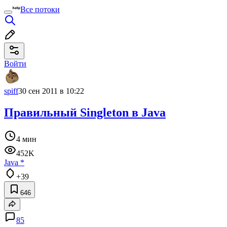
Все потоки
Войти
spiff
30 сен 2011 в 10:22
Правильный Singleton в Java
4 мин
452K
Java
*
+39
646
85