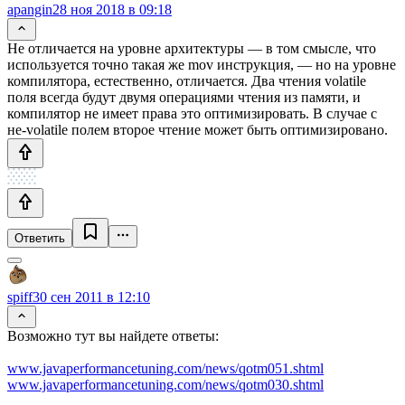
apangin
28 ноя 2018 в 09:18
Не отличается на уровне архитектуры — в том смысле, что
используется точно такая же mov инструкция, — но на уровне
компилятора, естественно, отличается. Два чтения volatile
поля всегда будут двумя операциями чтения из памяти, и
компилятор не имеет права это оптимизировать. В случае с
не-volatile полем второе чтение может быть оптимизировано.
Ответить
spiff
30 сен 2011 в 12:10
Возможно тут вы найдете ответы:
www.javaperformancetuning.com/news/qotm051.shtml
www.javaperformancetuning.com/news/qotm030.shtml