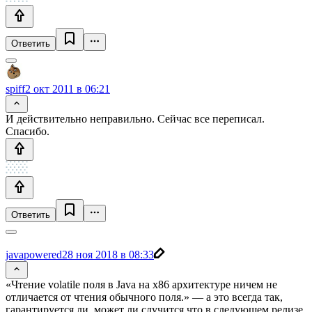
Ответить
spiff
2 окт 2011 в 06:21
И действительно неправильно. Сейчас все переписал.
Спасибо.
Ответить
javapowered
28 ноя 2018 в 08:33
«Чтение volatile поля в Java на x86 архитектуре ничем не
отличается от чтения обычного поля.» — а это всегда так,
гарантируется ли, может ли случится что в следующем релизе