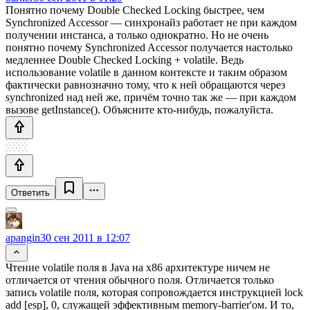
Понятно почему Double Checked Locking быстрее, чем
Synchronized Accessor — синхронайз работает не при каждом
получении инстанса, а только однократно. Но не очень
понятно почему Synchronized Accessor получается настолько
медленнее Double Checked Locking + volatile. Ведь
использование volatile в данном контексте и таким образом
фактически равнозначно тому, что к ней обращаются через
synchronized над ней же, причём точно так же — при каждом
вызове getInstance(). Объясните кто-нибудь, пожалуйста.
Ответить
apangin
30 сен 2011 в 12:07
Чтение volatile поля в Java на x86 архитектуре ничем не
отличается от чтения обычного поля. Отличается только
запись volatile поля, которая сопровождается инструкцией lock
add [esp], 0, служащей эффективным memory-barrier'ом. И то,