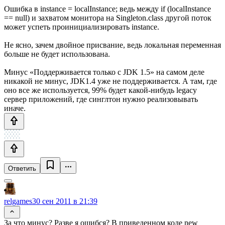
Ошибка в instance = localInstance; ведь между if (localInstance
== null) и захватом монитора на Singleton.class другой поток
может успеть проинициализировать instance.
Не ясно, зачем двойное присвание, ведь локальная переменная
больше не будет использована.
Минус «Поддерживается только с JDK 1.5» на самом деле
никакой не минус, JDK1.4 уже не поддерживается. А там, где
оно все же используется, 99% будет какой-нибудь legacy
сервер приложений, где синглтон нужно реализовывать
иначе.
Ответить
relgames
30 сен 2011 в 21:39
За что минус? Разве я ошибся? В приведенном коде new