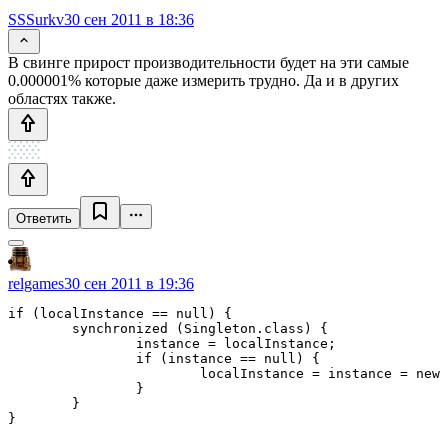
SSSurkv
30 сен 2011 в 18:36
В свинге прирост производительности будет на эти самые
0.000001% которые даже измерить трудно. Да и в других
областях также.
Ответить
relgames
30 сен 2011 в 19:36
if (localInstance == null) {

	synchronized (Singleton.class) {

		instance = localInstance;

		if (instance == null) {

			localInstance = instance = new Singleton();

		}

	}
